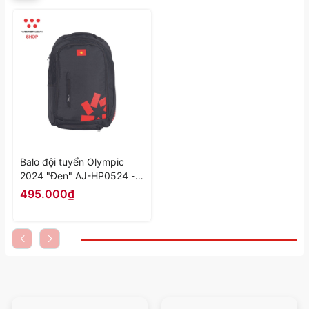
Balo đội tuyển Olympic
2024 "Đen" AJ-HP0524 -
Hàng Chính Hãng
495.000₫