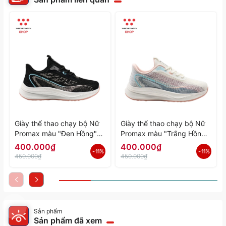
Giày thể thao chạy bộ Nữ
Giày thể thao chạy bộ Nữ
Promax màu "Đen Hồng"
Promax màu "Trắng Hồng"
PR-2206-06 - Hàng Chính
PR-2206-05 - Hàng Chính
400.000₫
400.000₫
- 11%
- 11%
Hãng
Hãng
450.000₫
450.000₫
Sản phẩm
Sản phẩm đã xem