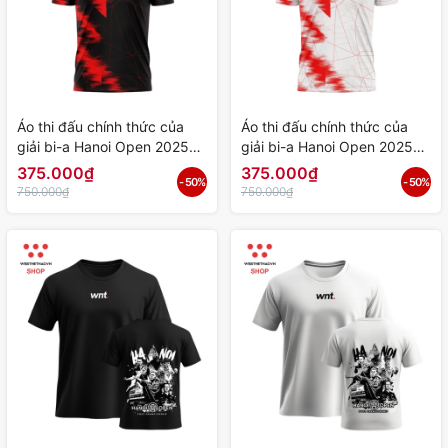
Áo thi đấu chính thức của
Áo thi đấu chính thức của
giải bi-a Hanoi Open 2025
giải bi-a Hanoi Open 2025
"Đen" - Hàng Chính Hãng
"Trắng" - Hàng Chính Hãng
375.000₫
375.000₫
- 50%
- 50%
750.000₫
750.000₫