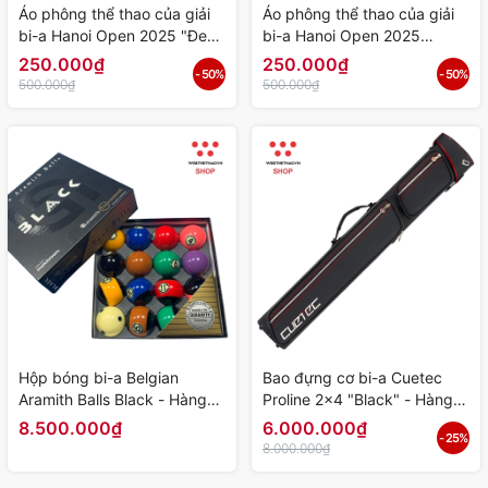
Áo phông thể thao của giải
Áo phông thể thao của giải
bi-a Hanoi Open 2025 "Đen"
bi-a Hanoi Open 2025
- Hàng Chính Hãng
"Trắng" - Hàng Chính Hãng
250.000₫
250.000₫
- 50%
- 50%
500.000₫
500.000₫
Hộp bóng bi-a Belgian
Bao đựng cơ bi-a Cuetec
Aramith Balls Black - Hàng
Proline 2x4 "Black" - Hàng
Chính Hãng
Chính Hãng
8.500.000₫
6.000.000₫
- 25%
8.000.000₫