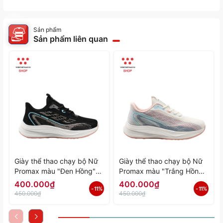
Sản phẩm
Sản phẩm liên quan
Giày thể thao chạy bộ Nữ
Giày thể thao chạy bộ Nữ
Promax màu "Đen Hồng"
Promax màu "Trắng Hồng"
PR-2206-06 - Hàng Chính
PR-2206-05 - Hàng Chính
400.000₫
400.000₫
- 11%
- 11%
Hãng
Hãng
450.000₫
450.000₫