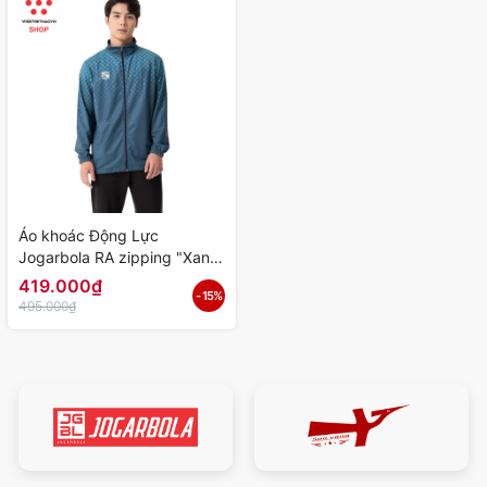
Áo khoác Động Lực
Jogarbola RA zipping "Xanh
cổ vịt" PJ499 - Hàng Chính
419.000₫
- 15%
Hãng
495.000₫