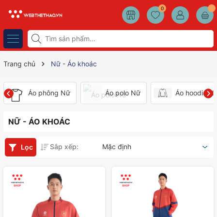
0
Trang chủ
Nữ - Áo khoác
Áo phông Nữ
Áo polo Nữ
Áo hoodie N
NỮ - ÁO KHOÁC
Sắp xếp:
Mặc định
Lọc