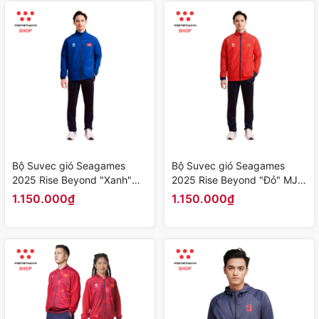
Bộ Suvec gió Seagames
Bộ Suvec gió Seagames
2025 Rise Beyond "Xanh"
2025 Rise Beyond "Đỏ" MJ-
MJ-G14010-02 - Hàng Chính
G14010-01 - Hàng Chính
1.150.000₫
1.150.000₫
Hãng
Hãng