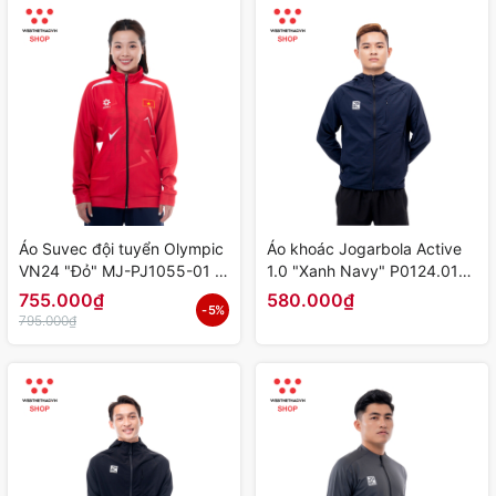
Áo Suvec đội tuyển Olympic
Áo khoác Jogarbola Active
VN24 "Đỏ" MJ-PJ1055-01 -
1.0 "Xanh Navy" P0124.01-
Hàng Chính Hãng
02 - Hàng Chính Hãng
755.000₫
580.000₫
- 5%
795.000₫