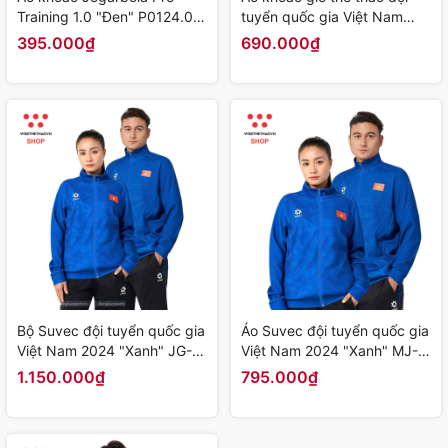
Training 1.0 "Đen" P0124.02-
tuyển quốc gia Việt Nam
01 - Hàng Chính Hãng
2024 "Xanh Navy" MJ-
395.000₫
690.000₫
PJ1003-02 - Hàng Chính
Hãng
Bộ Suvec đội tuyển quốc gia
Áo Suvec đội tuyển quốc gia
Việt Nam 2024 "Xanh" JG-
Việt Nam 2024 "Xanh" MJ-
DTQG-SV-02 - Hàng Chính
PJ-979 - Hàng Chính Hãng
1.150.000₫
795.000₫
Hãng