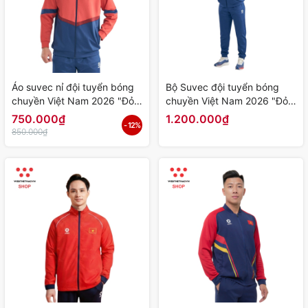
Áo suvec nỉ đội tuyển bóng
Bộ Suvec đội tuyển bóng
chuyền Việt Nam 2026 "Đỏ
chuyền Việt Nam 2026 "Đỏ"
Xanh" MJ-P131105 - Hàng
MJ-G131105 - Hàng Chính
750.000₫
1.200.000₫
- 12%
Chính Hãng
Hãng
850.000₫