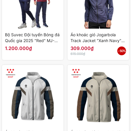
Bộ Suvec Đội tuyển Bóng đá
Áo khoác gió Jogarbola
Quốc gia 2025 "Red" MJ-
Track Jacket "Xanh Navy"
G4010-03 - Hàng Chính
MJ-PJ309-11 - Hàng Chính
1.200.000₫
309.000₫
- 50%
Hãng
Hãng
615.000₫