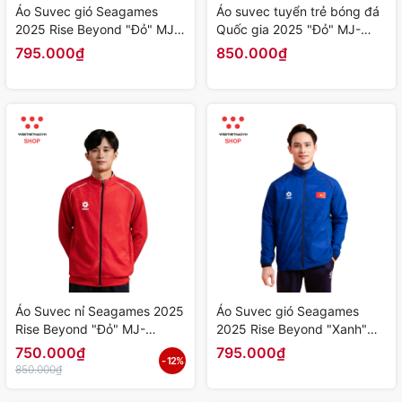
Áo Suvec gió Seagames
Áo suvec tuyển trẻ bóng đá
2025 Rise Beyond "Đỏ" MJ-
Quốc gia 2025 "Đỏ" MJ-
P14073-01 - Hàng Chính
G4157-11 - Hàng Chính
795.000₫
850.000₫
Hãng
Hãng
Áo Suvec nỉ Seagames 2025
Áo Suvec gió Seagames
Rise Beyond "Đỏ" MJ-
2025 Rise Beyond "Xanh"
P4076-01 - Hàng Chính
MJ-P14073-02 - Hàng Chính
750.000₫
795.000₫
- 12%
Hãng
Hãng
850.000₫