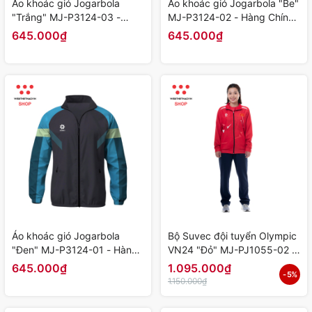
Áo khoác gió Jogarbola
Áo khoác gió Jogarbola "Be"
"Trắng" MJ-P3124-03 -
MJ-P3124-02 - Hàng Chính
Hàng Chính Hãng
Hãng
645.000₫
645.000₫
Áo khoác gió Jogarbola
Bộ Suvec đội tuyển Olympic
"Đen" MJ-P3124-01 - Hàng
VN24 "Đỏ" MJ-PJ1055-02 -
Chính Hãng
Hàng Chính Hãng
645.000₫
1.095.000₫
- 5%
1.150.000₫