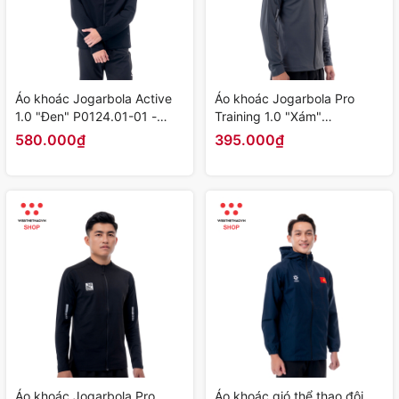
Áo khoác Jogarbola Active
Áo khoác Jogarbola Pro
1.0 "Đen" P0124.01-01 -
Training 1.0 "Xám"
Hàng Chính Hãng
P0124.02-02 - Hàng Chính
580.000₫
395.000₫
Hãng
Áo khoác Jogarbola Pro
Áo khoác gió thể thao đội