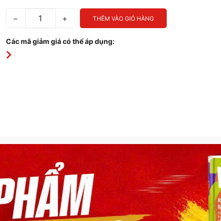
−
+
THÊM VÀO GIỎ HÀNG
Các mã giảm giá có thể áp dụng: