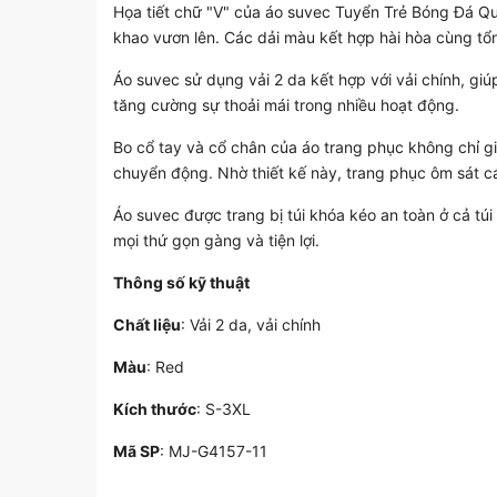
Họa tiết chữ "V" của áo suvec Tuyển Trẻ Bóng Đá Qu
khao vươn lên. Các dải màu kết hợp hài hòa cùng tổ
Áo suvec sử dụng vải 2 da kết hợp với vải chính, giúp
tăng cường sự thoải mái trong nhiều hoạt động.
Bo cổ tay và cổ chân của áo trang phục không chỉ gi
chuyển động. Nhờ thiết kế này, trang phục ôm sát c
Áo suvec được trang bị túi khóa kéo an toàn ở cả túi
mọi thứ gọn gàng và tiện lợi.
Thông số kỹ thuật
Chất liệu
: Vải 2 da, vải chính
Màu
: Red
Kích thước
: S-3XL
Mã SP
: MJ-G4157-11