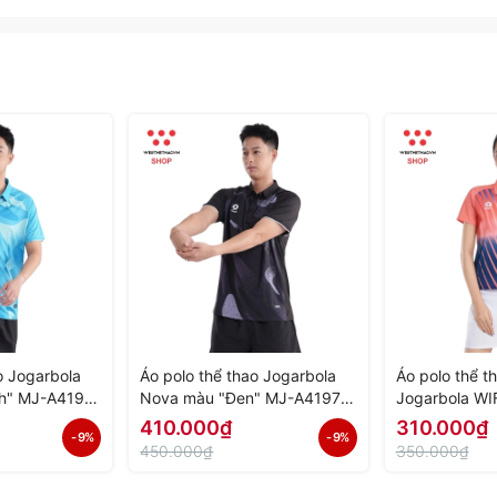
o Jogarbola
Áo polo thể thao Jogarbola
Áo polo thể t
h" MJ-A4197-
Nova màu "Đen" MJ-A4197-
Jogarbola WI
h Hãng
02 - Hàng Chính Hãng
A4152-02 - H
410.000₫
310.000₫
- 9%
- 9%
450.000₫
350.000₫