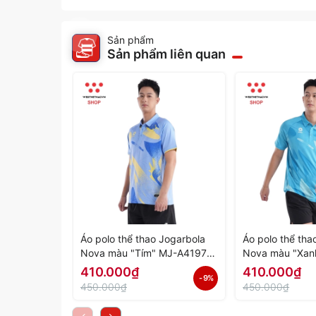
Sản phẩm
Sản phẩm liên quan
Áo polo thể thao Jogarbola
Áo polo thể tha
Nova màu "Tím" MJ-A4197-
Nova màu "Xan
04 - Hàng Chính Hãng
03 - Hàng Chín
410.000₫
410.000₫
- 9%
450.000₫
450.000₫