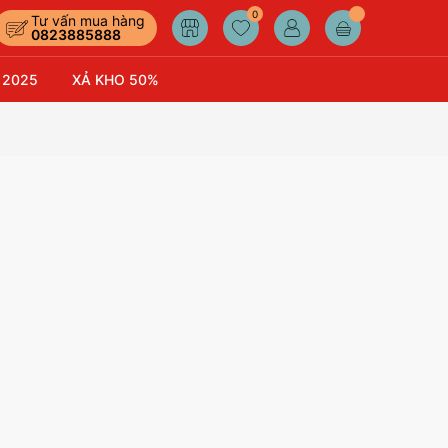
0
Tư vấn mua hàng
0823885888
 2025
XẢ KHO 50%