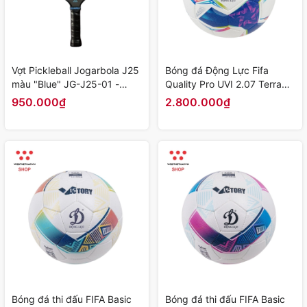
Vợt Pickleball Jogarbola J25
Bóng đá Động Lực Fifa
màu "Blue" JG-J25-01 -
Quality Pro UVI 2.07 Terra
Hàng Chính Hãng
Vleague 24/25 - Hàng Chính
950.000₫
2.800.000₫
Hãng
Bóng đá thi đấu FIFA Basic
Bóng đá thi đấu FIFA Basic