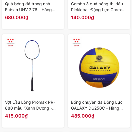
Quả bóng đá trong nhà
Combo 3 quả bóng thi đấu
Futsan UHV 2.76 - Hàng
Pickleball Động Lực Corex
Chính Hãng
Pro - Hàng Chính Hãng
680.000₫
140.000₫
Vợt Cầu Lông Promax PR-
Bóng chuyền da Động Lực
880 màu "Xanh Dương -
GALAXY DG250C - Hàng
Đen" - Hàng Chính Hãng
Chính Hãng
415.000₫
485.000₫