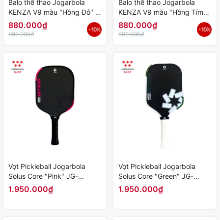
Balo thể thao Jogarbola
Balo thể thao Jogarbola
KENZA V9 màu "Hồng Đỏ" -
KENZA V9 màu "Hồng Tím" -
Hàng Chính Hãng
Hàng Chính Hãng
880.000₫
880.000₫
- 10%
- 10%
980.000₫
980.000₫
Vợt Pickleball Jogarbola
Vợt Pickleball Jogarbola
Solus Core "Pink" JG-
Solus Core "Green" JG-
SolusC-04 - Hàng Chính
SolusC-03 - Hàng Chính
1.950.000₫
1.950.000₫
Hãng
Hãng