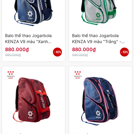
Balo thể thao Jogarbola
Balo thể thao Jogarbola
KENZA V9 màu "Xanh
KENZA V9 màu "Trắng" -
Trắng" - Hàng Chính Hãng
Hàng Chính Hãng
880.000₫
880.000₫
- 10%
- 10%
980.000₫
980.000₫