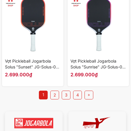
Vợt Pickleball Jogarbola
Vợt Pickleball Jogarbola
Solus "Sunset" JG-Solus-02
Solus "Sunrise" JG-Solus-01
- Hàng Chính Hãng
- Hàng Chính Hãng
2.699.000₫
2.699.000₫
1
»
2
3
4