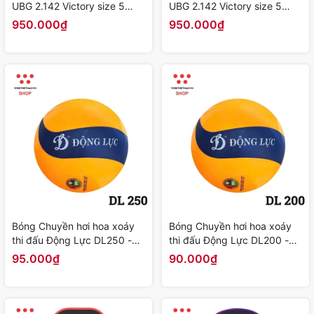
UBG 2.142 Victory size 5
UBG 2.142 Victory size 5
màu "Vàng" DL-UBG-2.142-
màu "Xanh" DL-UBG-2.142-
950.000₫
950.000₫
02 - Hàng Chính Hãng
01 - Hàng Chính Hãng
Bóng Chuyền hơi hoa xoáy
Bóng Chuyền hơi hoa xoáy
thi đấu Động Lực DL250 -
thi đấu Động Lực DL200 -
Hàng Chính Hãng
Hàng Chính Hãng
95.000₫
90.000₫