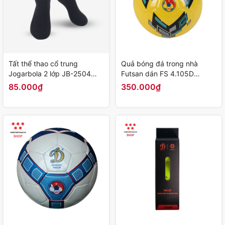
Tất thể thao cổ trung
Quả bóng đá trong nhà
Jogarbola 2 lớp JB-2504
Futsan dán FS 4.105D
màu "Đen" - Hàng Chính
Ventura số 4 - Hàng Chính
85.000₫
350.000₫
Hãng
Hãng