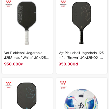
Vợt Pickleball Jogarbola
Vợt Pickleball Jogarbola J25
J25S màu "White" JG-J25S-
màu "Brown" JG-J25-02 -
01 - Hàng Chính Hãng
Hàng Chính Hãng
950.000₫
950.000₫