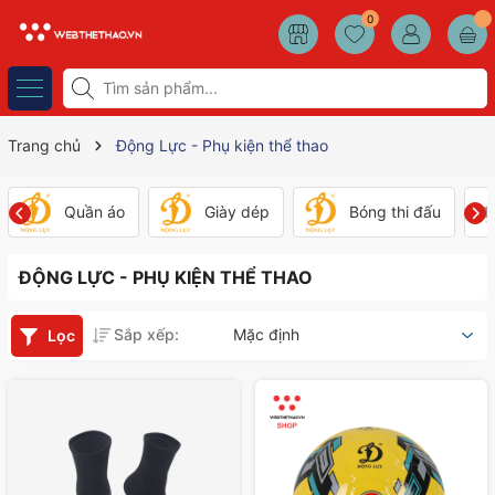
0
Trang chủ
Động Lực - Phụ kiện thể thao
Quần áo
Giày dép
Bóng thi đấu
ĐỘNG LỰC - PHỤ KIỆN THỂ THAO
Sắp xếp:
Mặc định
Lọc