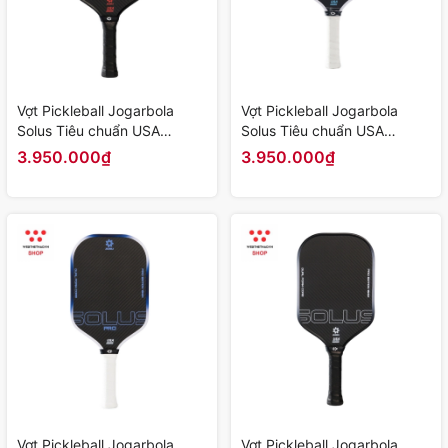
Vợt Pickleball Jogarbola
Vợt Pickleball Jogarbola
Solus Tiêu chuẩn USA
Solus Tiêu chuẩn USA
"Vulca" JG-Solus-06 - Hàng
"Astra" JG-Solus-05 - Hàng
3.950.000₫
3.950.000₫
Chính Hãng
Chính Hãng
Vợt Pickleball Jogarbola
Vợt Pickleball Jogarbola