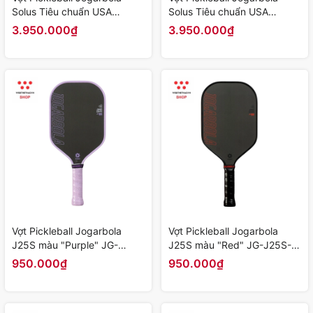
Solus Tiêu chuẩn USA
Solus Tiêu chuẩn USA
"Aqua" JG-Solus-04 - Hàng
"Nero" JG-Solus-03 - Hàng
3.950.000₫
3.950.000₫
Chính Hãng
Chính Hãng
Vợt Pickleball Jogarbola
Vợt Pickleball Jogarbola
J25S màu "Purple" JG-
J25S màu "Red" JG-J25S-
J25S-03 - Hàng Chính Hãng
02 - Hàng Chính Hãng
950.000₫
950.000₫