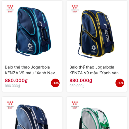
Balo thể thao Jogarbola
Balo thể thao Jogarbola
KENZA V9 màu "Xanh Navy"
KENZA V9 màu "Xanh Vàng"
- Hàng Chính Hãng
- Hàng Chính Hãng
880.000₫
880.000₫
- 10%
- 10%
980.000₫
980.000₫