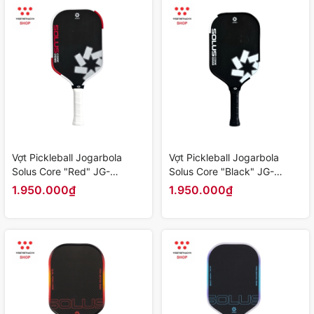
Vợt Pickleball Jogarbola
Vợt Pickleball Jogarbola
Solus Core "Red" JG-
Solus Core "Black" JG-
SolusC-02 - Hàng Chính
SolusC-01 - Hàng Chính
1.950.000₫
1.950.000₫
Hãng
Hãng