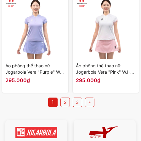
Áo phông thể thao nữ
Áo phông thể thao nữ
Jogarbola Vera "Purple" WJ-
Jogarbola Vera "Pink" WJ-
AJ698-02 - Hàng Chính
AJ698-01 - Hàng Chính
295.000₫
295.000₫
Hãng
Hãng
1
»
2
3