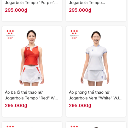
Jogarbola Tempo "Purple"
Jogarbola Tempo
WJ-AJ378-03 - Hàng Chính
"White/Purple" WJ-AJ378-
295.000₫
295.000₫
Hãng
02 - Hàng Chính Hãng
Áo ba lỗ thể thao nữ
Áo phông thể thao nữ
Jogarbola Tempo "Red" WJ-
Jogarbola Vera "White" WJ-
AJ378-01 - Hàng Chính
AJ698-03 - Hàng Chính
295.000₫
295.000₫
Hãng
Hãng