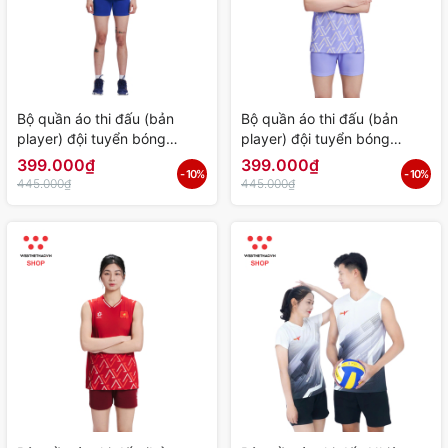
Bộ quần áo thi đấu (bản
Bộ quần áo thi đấu (bản
player) đội tuyển bóng
player) đội tuyển bóng
chuyền Nữ Việt Nam "Xanh"
chuyền Nữ Việt Nam "Tím"
399.000₫
399.000₫
- 10%
- 10%
WJ-E4107-03 - Hàng Chính
WJ-E4107-02 - Hàng Chính
445.000₫
445.000₫
Hãng
Hãng