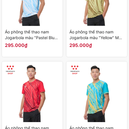
Áo phông thể thao nam
Áo phông thể thao nam
Jogarbola màu "Pastel Blue"
Jogarbola màu "Yellow" MJ-
MJ-A430-06 - Hàng Chính
A430-05 - Hàng Chính Hãng
295.000₫
295.000₫
Hãng
Áo phông thể thao nam
Áo phông thể thao nam