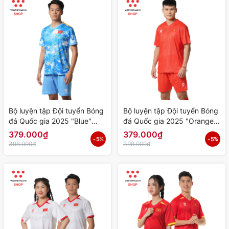
Bộ luyện tập Đội tuyển Bóng
Bộ luyện tập Đội tuyển Bóng
đá Quốc gia 2025 "Blue"
đá Quốc gia 2025 "Orange"
MJ-E4047-29 - Hàng Chính
MJ-E3053-133 - Hàng
379.000₫
379.000₫
- 5%
- 5%
Hãng
Chính Hãng
398.000₫
398.000₫