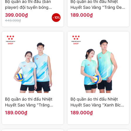
Bộ quần áo thi đấu (bản
Bộ quần áo thi đấu Nhiệt
player) đội tuyển bóng
Huyết Sao Vàng "Trắng Đen"
chuyền Nữ Việt Nam "Đỏ"
SV-NH-05 - Hàng Chính
399.000₫
189.000₫
- 10%
WJ-E4107-01 - Hàng Chính
Hãng
445.000₫
Hãng
Bộ quần áo thi đấu Nhiệt
Bộ quần áo thi đấu Nhiệt
Huyết Sao Vàng "Trắng
Huyết Sao Vàng "Xanh Bích"
Xanh" SV-NH-04 - Hàng
SV-NH-03 - Hàng Chính
189.000₫
189.000₫
Chính Hãng
Hãng