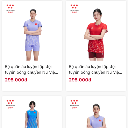
Bộ quần áo luyện tập đội
Bộ quần áo luyện tập đội
tuyển bóng chuyền Nữ Việt
tuyển bóng chuyền Nữ Việt
Nam "Tím" WJ-E2106-02 -
Nam "Đỏ" WJ-E2106-01 -
298.000₫
298.000₫
Hàng Chính Hãng
Hàng Chính Hãng