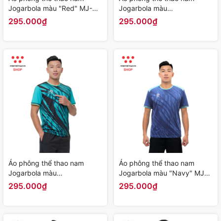
Jogarbola màu "Red" MJ-
Jogarbola màu
A430-04 - Hàng Chính Hãng
"Green/Yellow" MJ-A430-03
295.000₫
295.000₫
- Hàng Chính Hãng
Áo phông thể thao nam
Áo phông thể thao nam
Jogarbola màu
Jogarbola màu "Navy" MJ-
"Green/Black" MJ-A430-02
A430-01 - Hàng Chính Hãng
295.000₫
295.000₫
- Hàng Chính Hãng