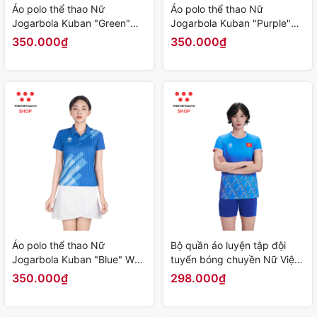
Áo polo thể thao Nữ
Áo polo thể thao Nữ
Jogarbola Kuban "Green"
Jogarbola Kuban "Purple"
WJ-A4090-03 - Hàng Chính
WJ-A4090-02 - Hàng Chính
350.000₫
350.000₫
Hãng
Hãng
Áo polo thể thao Nữ
Bộ quần áo luyện tập đội
Jogarbola Kuban "Blue" WJ-
tuyển bóng chuyền Nữ Việt
A4090-01 - Hàng Chính
Nam "Xanh" WJ-E2106-03 -
350.000₫
298.000₫
Hãng
Hàng Chính Hãng