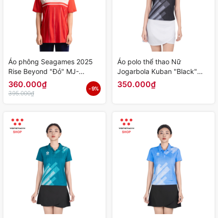
Áo phông Seagames 2025
Áo polo thể thao Nữ
Rise Beyond "Đỏ" MJ-
Jogarbola Kuban "Black"
A2287-01 - Hàng Chính
WJ-A4090-04 - Hàng Chính
360.000₫
350.000₫
- 9%
Hãng
Hãng
395.000₫