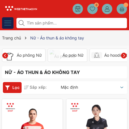
0
Trang chủ
Nữ - Áo thun & áo không tay
Áo phông Nữ
Áo polo Nữ
Áo hoodie N
NỮ - ÁO THUN & ÁO KHÔNG TAY
Sắp xếp:
Mặc định
Lọc