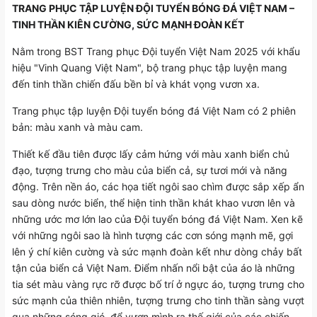
TRANG PHỤC TẬP LUYỆN ĐỘI TUYỂN BÓNG ĐÁ VIỆT NAM –
TINH THẦN KIÊN CƯỜNG, SỨC MẠNH ĐOÀN KẾT
Nằm trong BST Trang phục Đội tuyển Việt Nam 2025 với khẩu
hiệu "Vinh Quang Việt Nam", bộ trang phục tập luyện mang
đến tinh thần chiến đấu bền bỉ và khát vọng vươn xa.
Trang phục tập luyện Đội tuyển bóng đá Việt Nam có 2 phiên
bản: màu xanh và màu cam.
Thiết kế đầu tiên được lấy cảm hứng với màu xanh biển chủ
đạo, tượng trưng cho màu của biển cả, sự tươi mới và năng
động. Trên nền áo, các họa tiết ngôi sao chìm được sắp xếp ẩn
sau dòng nước biển, thể hiện tinh thần khát khao vươn lên và
những ước mơ lớn lao của Đội tuyển bóng đá Việt Nam. Xen kẽ
với những ngôi sao là hình tượng các cơn sóng mạnh mẽ, gợi
lên ý chí kiên cường và sức mạnh đoàn kết như dòng chảy bất
tận của biển cả Việt Nam. Điểm nhấn nổi bật của áo là những
tia sét màu vàng rực rỡ được bố trí ở ngực áo, tượng trưng cho
sức mạnh của thiên nhiên, tượng trưng cho tinh thần sàng vượt
qua những sóng gió, để vươn mình ra thế giới của các chiến