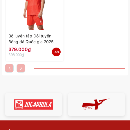
Bộ luyện tập Đội tuyển
Bóng đá Quốc gia 2025
"Orange" MJ-E3053-133 -
379.000₫
- 5%
Hàng Chính Hãng
398.000₫