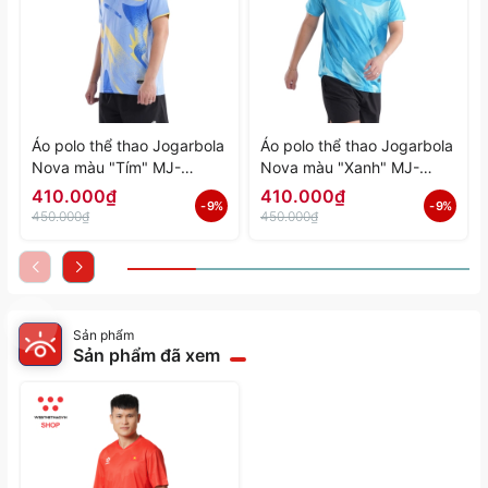
Áo polo thể thao Jogarbola
Áo polo thể thao Jogarbola
Nova màu "Tím" MJ-
Nova màu "Xanh" MJ-
A4197-04 - Hàng Chính
A4197-03 - Hàng Chính
410.000₫
410.000₫
- 9%
- 9%
Hãng
Hãng
450.000₫
450.000₫
Sản phẩm
Sản phẩm đã xem