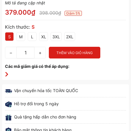
Mô tả đang cập nhật
379.000₫
398.000₫
Giảm 5%
Kích thước:
S
S
M
L
XL
3XL
2XL
−
+
THÊM VÀO GIỎ HÀNG
Các mã giảm giá có thể áp dụng:
Vận chuyển hỏa tốc TOÀN QUỐC
Hỗ trợ đổi trong 5 ngày
Quà tặng hấp dẫn cho đơn hàng
Bảo mật thông tin khách hàng