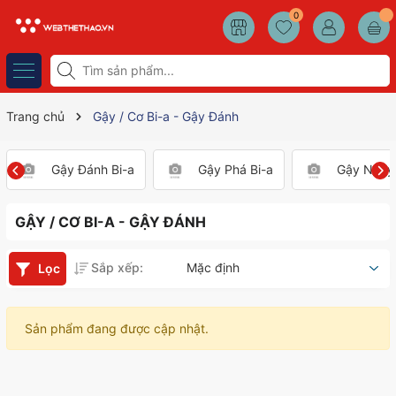
0
Trang chủ
Gậy / Cơ Bi-a - Gậy Đánh
Gậy Đánh Bi-a
Gậy Phá Bi-a
Gậy Nhảy 
GẬY / CƠ BI-A - GẬY ĐÁNH
Sắp xếp:
Mặc định
Lọc
Sản phẩm đang được cập nhật.