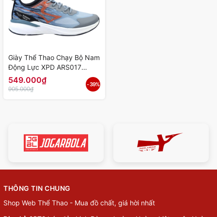
Giày Thể Thao Chạy Bộ Nam
Động Lực XPD ARS017
"Grey" XPD-ARS017-02 -
549.000₫
- 39%
Hàng Chính Hãng
905.000₫
THÔNG TIN CHUNG
Shop Web Thể Thao - Mua đồ chất, giá hời nhất