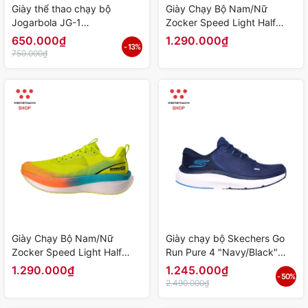
Giày thể thao chạy bộ
Giày Chạy Bộ Nam/Nữ
Jogarbola JG-1
Zocker Speed Light Half
"White/Orange" JG-1-01 -
Carbon "Neon"
650.000₫
1.290.000₫
- 13%
Hàng Chính Hãng
KOJI00000479 - Hàng
750.000₫
Chính Hãng
Giày Chạy Bộ Nam/Nữ
Giày chạy bộ Skechers Go
Zocker Speed Light Half
Run Pure 4 "Navy/Black"
Carbon "Neon"
246082-NVBL - Hàng Chính
1.290.000₫
1.245.000₫
- 50%
KOJI00000490 - Hàng
Hãng
2.490.000₫
Chính Hãng