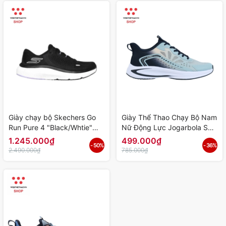
Giày chạy bộ Skechers Go
Giày Thể Thao Chạy Bộ Nam
Run Pure 4 "Black/Whtie"
Nữ Động Lực Jogarbola S24
172082-BKW - Hàng Chính
"Light Blue" JG-23097-02 -
1.245.000₫
499.000₫
- 50%
- 36%
Hãng
Hàng Chính Hãng
2.490.000₫
785.000₫