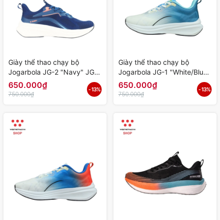
Giày thể thao chạy bộ
Giày thể thao chạy bộ
Jogarbola JG-2 "Navy" JG-
Jogarbola JG-1 "White/Blue"
2-01 - Hàng Chính Hãng
JG-1-02 - Hàng Chính Hãng
650.000₫
650.000₫
- 13%
- 13%
750.000₫
750.000₫