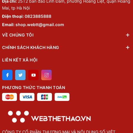
Địa chỉ:
25T2 bán đảo Linh Đàm, phường Hoàng Liệt, quận Hoàng
Mai, tp Hà Nội
Điện thoại:
0823885888
Email:
shop.webtt@gmail.com
VỀ CHÚNG TÔI
CHÍNH SÁCH KHÁCH HÀNG
LIÊN KẾT XÃ HỘI
PHƯƠNG THỨC THANH TOÁN
CÔNG TY CỔ PHẦN THƯỢNG MẠI VÀ NỘI DUNG SỐ VIỆT