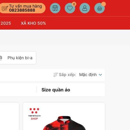
0
Tư vấn mua hàng
0823885888
 2025
XẢ KHO 50%
Phụ kiện bi-a
Sắp xếp:
Mặc định
Size quần áo