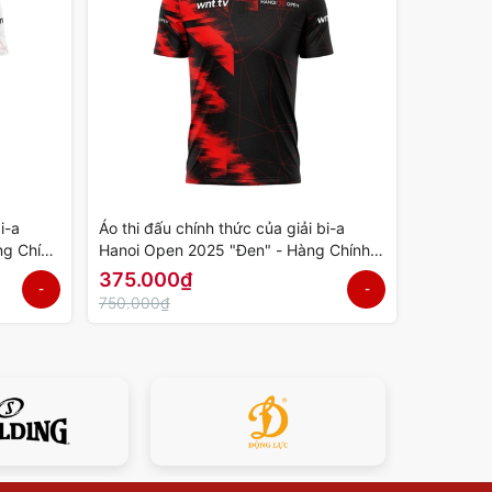
i-a
Áo thi đấu chính thức của giải bi-a
ng Chính
Hanoi Open 2025 "Đen" - Hàng Chính
Hãng
375.000₫
-
-
750.000₫
50%
50%