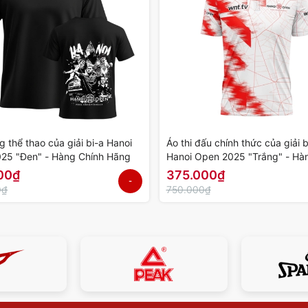
 thể thao của giải bi-a Hanoi
Áo thi đấu chính thức của giải b
25 "Đen" - Hàng Chính Hãng
Hanoi Open 2025 "Trắng" - Hà
Hãng
00₫
375.000₫
-
0₫
750.000₫
50%