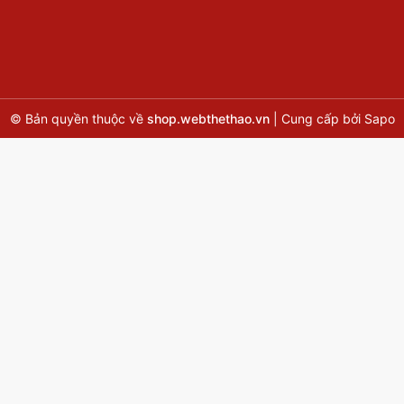
© Bản quyền thuộc về
shop.webthethao.vn
|
Cung cấp bởi
Sapo