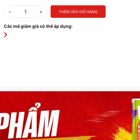
−
+
THÊM VÀO GIỎ HÀNG
Các mã giảm giá có thể áp dụng: