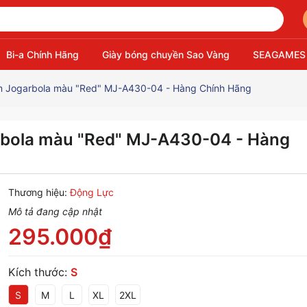
Bi-a Chính Hãng
Giày bóng chuyền Sao Vàng
SEAGAMES
m Jogarbola màu "Red" MJ-A430-04 - Hàng Chính Hãng
rbola màu "Red" MJ-A430-04 - Hàng
Thương hiệu:
Động Lực
Mô tả đang cập nhật
295.000₫
Kích thước:
S
S
M
L
XL
2XL