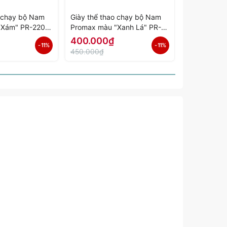
o chạy bộ Nam
Giày thể thao chạy bộ Nam
Giày thể th
"Xám" PR-2206-
Promax màu "Xanh Lá" PR-
Promax màu
ính Hãng
2206-02 - Hàng Chính Hãng
01 - Hàng 
400.000₫
400.000
- 11%
- 11%
450.000₫
450.000₫