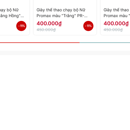
chạy bộ Nữ
Giày thể thao chạy bộ Nữ
Giày thể tha
rắng Hồng"
Promax màu "Trắng" PR-
Promax màu 
Hàng Chính
2206-04 - Hàng Chính Hãng
03 - Hàng Ch
400.000₫
400.000₫
- 11%
- 11%
450.000₫
450.000₫