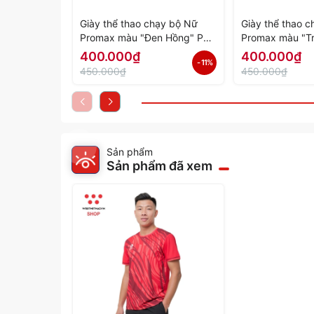
Giày thể thao chạy bộ Nữ
Giày thể thao 
Promax màu "Đen Hồng" PR-
Promax màu "T
2206-06 - Hàng Chính Hãng
PR-2206-05 - 
400.000₫
400.000₫
- 11%
Hãng
450.000₫
450.000₫
Sản phẩm
Sản phẩm đã xem