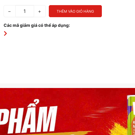
−
+
THÊM VÀO GIỎ HÀNG
Các mã giảm giá có thể áp dụng: