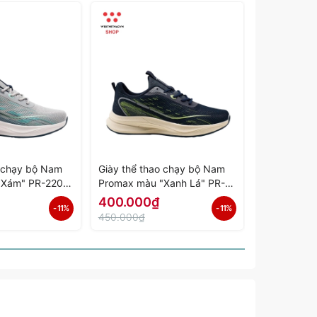
o chạy bộ Nam
Giày thể thao chạy bộ Nam
Giày thể th
"Xám" PR-2206-
Promax màu "Xanh Lá" PR-
Promax màu
ính Hãng
2206-02 - Hàng Chính Hãng
01 - Hàng 
400.000₫
400.000
- 11%
- 11%
450.000₫
450.000₫