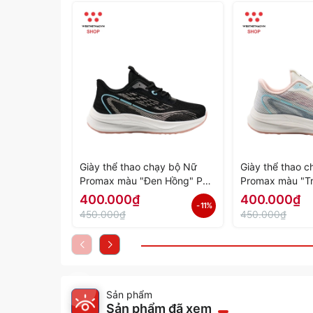
Giày thể thao chạy bộ Nữ
Giày thể thao 
Promax màu "Đen Hồng" PR-
Promax màu "T
2206-06 - Hàng Chính Hãng
PR-2206-05 - 
400.000₫
400.000₫
- 11%
Hãng
450.000₫
450.000₫
Sản phẩm
Sản phẩm đã xem