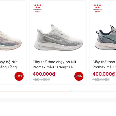
chạy bộ Nữ
Giày thể thao chạy bộ Nữ
Giày thể tha
rắng Hồng"
Promax màu "Trắng" PR-
Promax màu 
Hàng Chính
2206-04 - Hàng Chính Hãng
03 - Hàng Ch
400.000₫
400.000₫
- 11%
- 11%
450.000₫
450.000₫