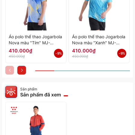
Áo polo thể thao Jogarbola
Áo polo thể thao Jogarbola
Nova màu "Tím" MJ-
Nova màu "Xanh" MJ-
A4197-04 - Hàng Chính
A4197-03 - Hàng Chính
410.000₫
410.000₫
- 9%
- 9%
Hãng
Hãng
450.000₫
450.000₫
Sản phẩm
Sản phẩm đã xem