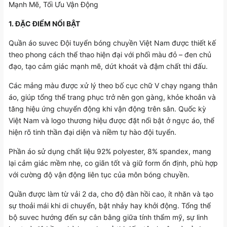
Mạnh Mẽ, Tối Ưu Vận Động
1. ĐẶC ĐIỂM NỔI BẬT
Quần áo suvec Đội tuyển bóng chuyền Việt Nam được thiết kế
theo phong cách thể thao hiện đại với phối màu đỏ – đen chủ
đạo, tạo cảm giác mạnh mẽ, dứt khoát và đậm chất thi đấu.
Các mảng màu được xử lý theo bố cục chữ V chạy ngang thân
áo, giúp tổng thể trang phục trở nên gọn gàng, khỏe khoắn và
tăng hiệu ứng chuyển động khi vận động trên sân. Quốc kỳ
Việt Nam và logo thương hiệu được đặt nổi bật ở ngực áo, thể
hiện rõ tinh thần đại diện và niềm tự hào đội tuyển.
Phần áo sử dụng chất liệu 92% polyester, 8% spandex, mang
lại cảm giác mềm nhẹ, co giãn tốt và giữ form ổn định, phù hợp
với cường độ vận động liên tục của môn bóng chuyền.
Quần được làm từ vải 2 da, cho độ đàn hồi cao, ít nhăn và tạo
sự thoải mái khi di chuyển, bật nhảy hay khởi động. Tổng thể
bộ suvec hướng đến sự cân bằng giữa tính thẩm mỹ, sự linh