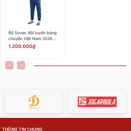
Bộ Suvec đội tuyển bóng
chuyền Việt Nam 2026
"Đỏ" MJ-G131105 - Hàng
1.200.000₫
Chính Hãng
THÔNG TIN CHUNG