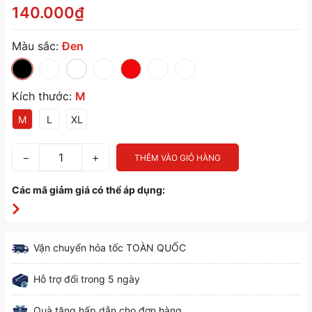
140.000₫
Màu sắc:
Đen
Kích thước:
M
M
L
XL
−
+
THÊM VÀO GIỎ HÀNG
Các mã giảm giá có thể áp dụng:
Vận chuyển hỏa tốc TOÀN QUỐC
Hỗ trợ đổi trong 5 ngày
Quà tặng hấp dẫn cho đơn hàng