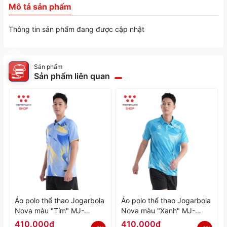
Mô tả sản phẩm
Thông tin sản phẩm đang được cập nhật
Sản phẩm
Sản phẩm liên quan
Áo polo thể thao Jogarbola
Áo polo thể thao Jogarbola
Nova màu "Tím" MJ-
Nova màu "Xanh" MJ-
A4197-04 - Hàng Chính
A4197-03 - Hàng Chính
410.000₫
410.000₫