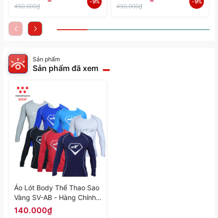
- 9%
- 9%
Hãng
Hãng
450.000₫
450.000₫
Sản phẩm
Sản phẩm đã xem
Áo Lót Body Thể Thao Sao
Vàng SV-AB - Hàng Chính
Hãng
140.000₫