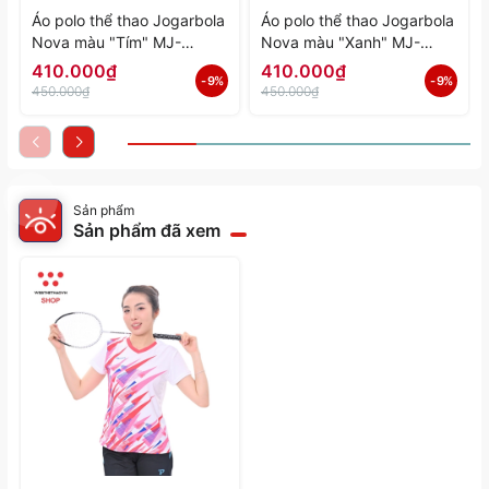
Áo polo thể thao Jogarbola
Áo polo thể thao Jogarbola
Nova màu "Tím" MJ-
Nova màu "Xanh" MJ-
A4197-04 - Hàng Chính
A4197-03 - Hàng Chính
410.000₫
410.000₫
- 9%
- 9%
Hãng
Hãng
450.000₫
450.000₫
Sản phẩm
Sản phẩm đã xem