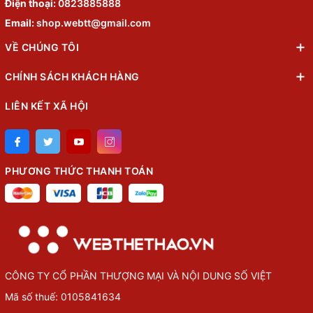
Điện thoại:
0823885888
Email:
shop.webtt@gmail.com
VỀ CHÚNG TÔI
CHÍNH SÁCH KHÁCH HÀNG
LIÊN KẾT XÃ HỘI
PHƯƠNG THỨC THANH TOÁN
CÔNG TY CỔ PHẦN THƯỢNG MẠI VÀ NỘI DUNG SỐ VIỆT
Mã số thuế: 0105841634