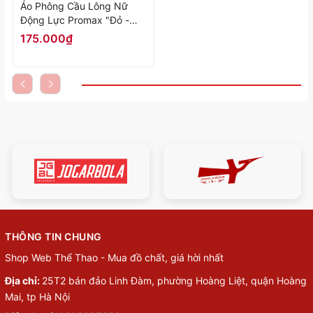
Áo Phông Cầu Lông Nữ
Động Lực Promax "Đỏ -
Trắng" DL-AP664-01 -
175.000₫
Hàng Chính Hãng
THÔNG TIN CHUNG
Shop Web Thể Thao - Mua đồ chất, giá hời nhất
Địa chỉ:
25T2 bán đảo Linh Đàm, phường Hoàng Liệt, quận Hoàng
Mai, tp Hà Nội