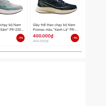
o chạy bộ Nam
Giày thể thao chạy bộ Nam
Giày thể th
"Xám" PR-2206-
Promax màu "Xanh Lá" PR-
Promax màu
ính Hãng
2206-02 - Hàng Chính Hãng
01 - Hàng 
400.000₫
400.000
- 11%
- 11%
450.000₫
450.000₫