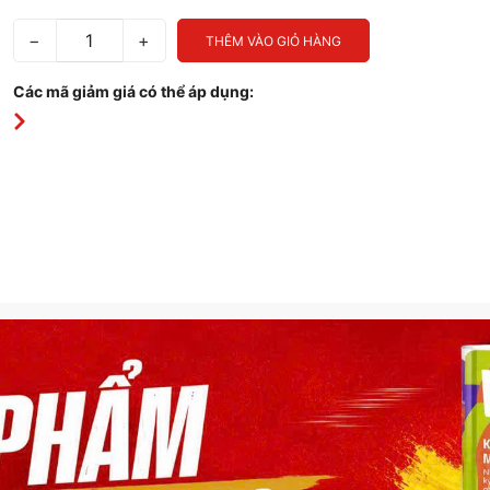
−
+
THÊM VÀO GIỎ HÀNG
Các mã giảm giá có thể áp dụng: