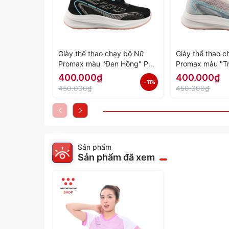
Giày thể thao chạy bộ Nữ
Giày thể thao 
Promax màu "Đen Hồng" PR-
Promax màu "T
2206-06 - Hàng Chính Hãng
PR-2206-05 - 
400.000₫
400.000₫
- 11%
Hãng
450.000₫
450.000₫
Sản phẩm
Sản phẩm đã xem