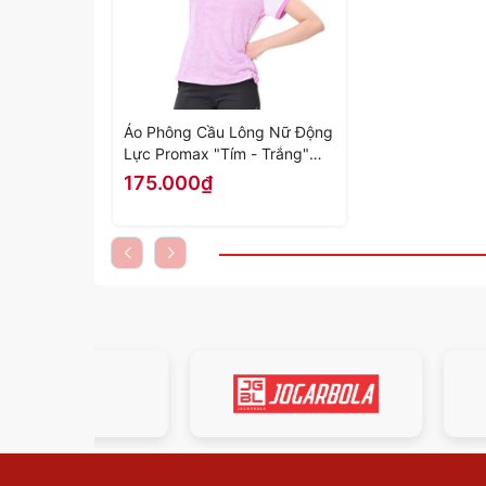
Áo Phông Cầu Lông Nữ Động
Lực Promax "Tím - Trắng"
DL-AP668-01 - Hàng Chính
175.000₫
Hãng