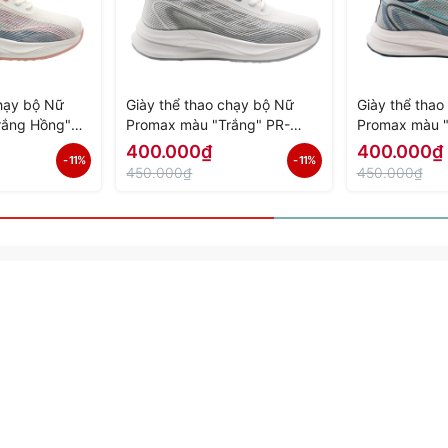
chạy bộ Nữ
Giày thể thao chạy bộ Nữ
Giày thể tha
rắng Hồng"
Promax màu "Trắng" PR-
Promax màu 
Hàng Chính
2206-04 - Hàng Chính Hãng
03 - Hàng Ch
400.000₫
400.000₫
- 11%
- 11%
450.000₫
450.000₫