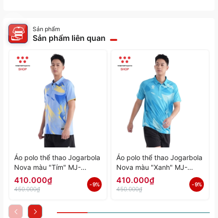
Sản phẩm
Sản phẩm liên quan
Áo polo thể thao Jogarbola
Áo polo thể thao Jogarbola
Nova màu "Tím" MJ-
Nova màu "Xanh" MJ-
A4197-04 - Hàng Chính
A4197-03 - Hàng Chính
410.000₫
410.000₫
- 9%
- 9%
Hãng
Hãng
450.000₫
450.000₫