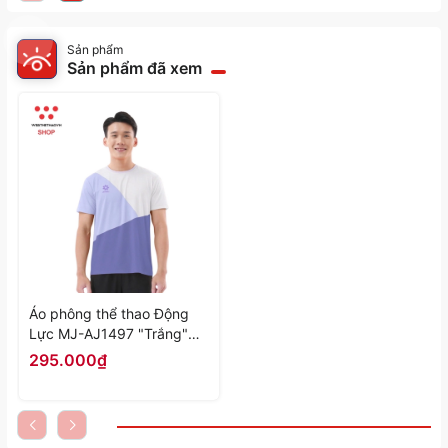
Sản phẩm
Sản phẩm đã xem
Áo phông thể thao Động
Lực MJ-AJ1497 "Trắng"
MJ-AJ1497-03 - Hàng
295.000₫
Chính Hãng