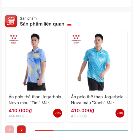
Sản phẩm
Sản phẩm liên quan
Áo polo thể thao Jogarbola
Áo polo thể thao Jogarbola
Nova màu "Tím" MJ-
Nova màu "Xanh" MJ-
A4197-04 - Hàng Chính
A4197-03 - Hàng Chính
410.000₫
410.000₫
- 9%
- 9%
Hãng
Hãng
450.000₫
450.000₫