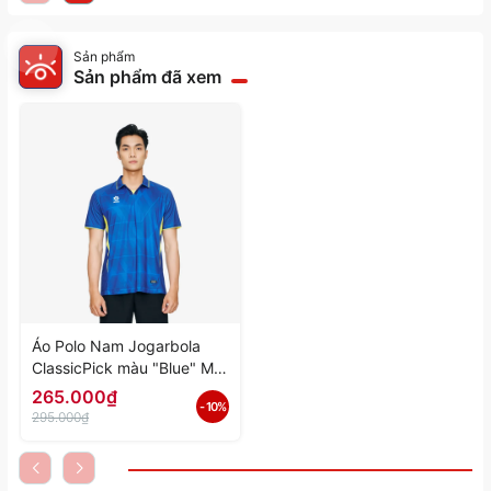
Sản phẩm
Sản phẩm đã xem
Áo Polo Nam Jogarbola
ClassicPick màu "Blue" MJ-
A4072-01 - Hàng Chính
265.000₫
- 10%
Hãng
295.000₫