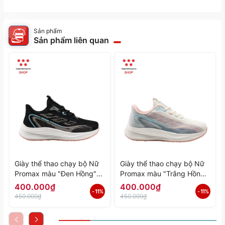
Sản phẩm
Sản phẩm liên quan
Giày thể thao chạy bộ Nữ
Giày thể thao chạy bộ Nữ
Promax màu "Đen Hồng"
Promax màu "Trắng Hồng"
PR-2206-06 - Hàng Chính
PR-2206-05 - Hàng Chính
400.000₫
400.000₫
- 11%
- 11%
Hãng
Hãng
450.000₫
450.000₫