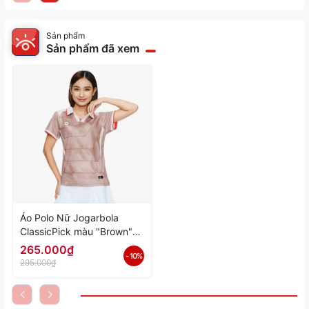
Sản phẩm
Sản phẩm đã xem
Áo Polo Nữ Jogarbola
ClassicPick màu "Brown"
WJ-A4072-02 - Hàng
265.000₫
- 10%
Chính Hãng
295.000₫