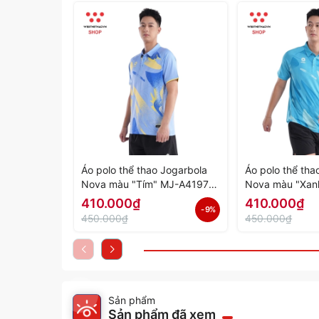
Áo polo thể thao Jogarbola
Áo polo thể tha
Nova màu "Tím" MJ-A4197-
Nova màu "Xan
04 - Hàng Chính Hãng
03 - Hàng Chín
410.000₫
410.000₫
- 9%
450.000₫
450.000₫
Sản phẩm
Sản phẩm đã xem