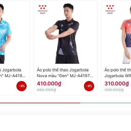
o Jogarbola
Áo polo thể thao Jogarbola
Áo polo thể t
h" MJ-A4197-
Nova màu "Đen" MJ-A4197-
Jogarbola WI
h Hãng
02 - Hàng Chính Hãng
A4152-02 - H
410.000₫
310.000₫
- 9%
- 9%
450.000₫
350.000₫