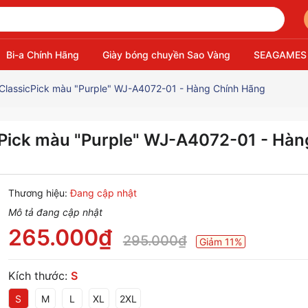
Bi-a Chính Hãng
Giày bóng chuyền Sao Vàng
SEAGAMES
 ClassicPick màu "Purple" WJ-A4072-01 - Hàng Chính Hãng
cPick màu "Purple" WJ-A4072-01 - Hàn
Thương hiệu:
Đang cập nhật
Mô tả đang cập nhật
265.000₫
295.000₫
Giảm 11%
Kích thước:
S
S
M
L
XL
2XL