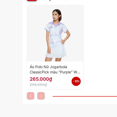
Áo Polo Nữ Jogarbola
ClassicPick màu "Purple" WJ-
A4072-01 - Hàng Chính Hãng
265.000₫
- 10%
295.000₫