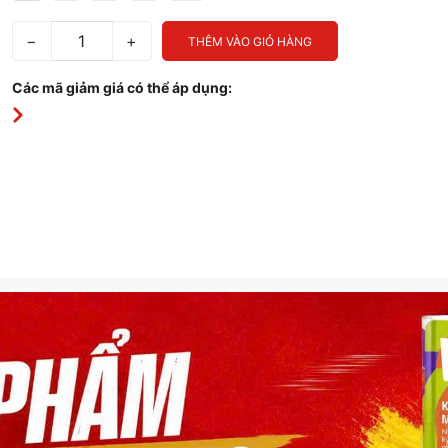
−
+
THÊM VÀO GIỎ HÀNG
Các mã giảm giá có thể áp dụng: