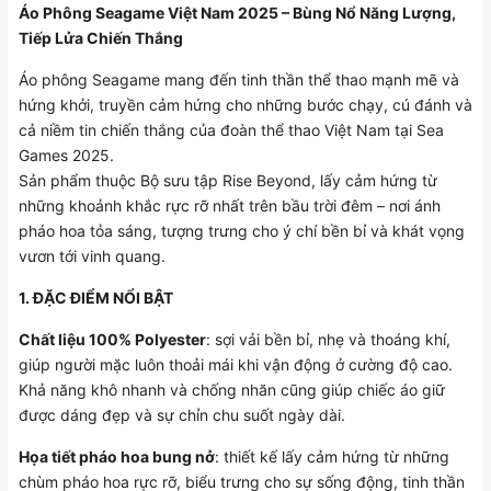
Áo Phông Seagame Việt Nam 2025 – Bùng Nổ Năng Lượng,
Tiếp Lửa Chiến Thắng
Áo phông Seagame mang đến tinh thần thể thao mạnh mẽ và
hứng khởi, truyền cảm hứng cho những bước chạy, cú đánh và
cả niềm tin chiến thắng của đoàn thể thao Việt Nam tại Sea
Games 2025.
Sản phẩm thuộc Bộ sưu tập Rise Beyond, lấy cảm hứng từ
những khoảnh khắc rực rỡ nhất trên bầu trời đêm – nơi ánh
pháo hoa tỏa sáng, tượng trưng cho ý chí bền bỉ và khát vọng
vươn tới vinh quang.
1. ĐẶC ĐIỂM NỔI BẬT
Chất liệu 100% Polyester
: sợi vải bền bỉ, nhẹ và thoáng khí,
giúp người mặc luôn thoải mái khi vận động ở cường độ cao.
Khả năng khô nhanh và chống nhăn cũng giúp chiếc áo giữ
được dáng đẹp và sự chỉn chu suốt ngày dài.
Họa tiết pháo hoa bung nở
: thiết kế lấy cảm hứng từ những
chùm pháo hoa rực rỡ, biểu trưng cho sự sống động, tinh thần