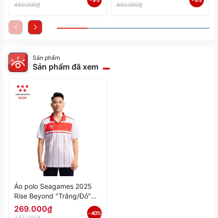
- 9%
- 9%
Hãng
Hãng
450.000₫
450.000₫
Sản phẩm
Sản phẩm đã xem
Áo polo Seagames 2025
Rise Beyond "Trắng/Đỏ"
MJ-A14284-01 - Hàng
269.000₫
- 40%
Chính Hãng
445.000₫