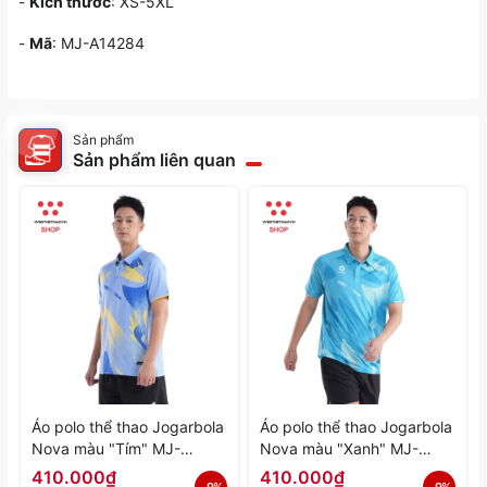
-
Kích thước
: XS-5XL
-
Mã
: MJ-A14284
Sản phẩm
Sản phẩm liên quan
Áo polo thể thao Jogarbola
Áo polo thể thao Jogarbola
Nova màu "Tím" MJ-
Nova màu "Xanh" MJ-
A4197-04 - Hàng Chính
A4197-03 - Hàng Chính
410.000₫
410.000₫