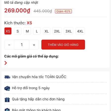
Mô tả đang cập nhật
269.000₫
445.000₫
Giảm 40%
Kích thước:
XS
XS
S
M
L
XL
2XL
3XL
4XL
−
+
THÊM VÀO GIỎ HÀNG
Các mã giảm giá có thể áp dụng:
Vận chuyển hỏa tốc TOÀN QUỐC
Hỗ trợ đổi trong 5 ngày
Quà tặng hấp dẫn cho đơn hàng
Bảo mật thông tin khách hàng