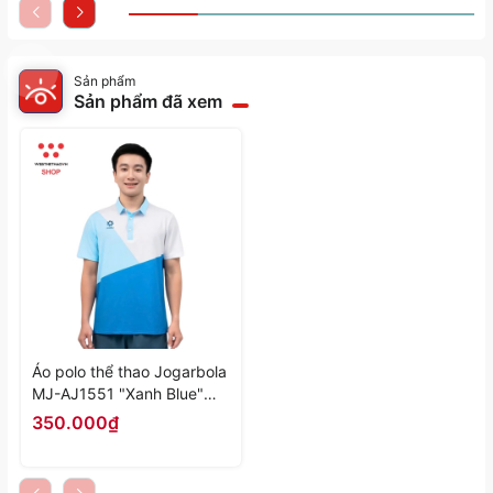
Sản phẩm
Sản phẩm đã xem
Áo polo thể thao Jogarbola
MJ-AJ1551 "Xanh Blue"
MJ-AJ1551-01 - Hàng
350.000₫
Chính Hãng