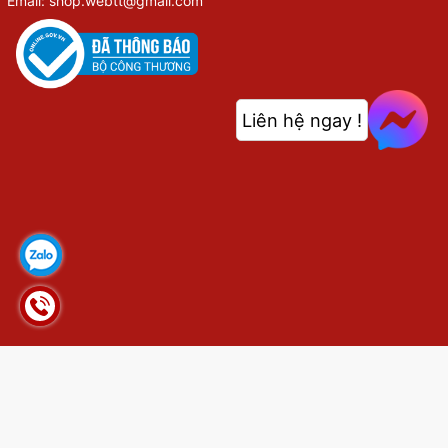
Email: shop.webtt@gmail.com
Liên hệ ngay !
© Bản quyền thuộc về
shop.webthethao.vn
Cung cấp bởi
Sapo