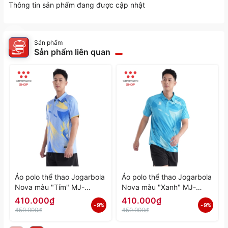
Thông tin sản phẩm đang được cập nhật
Sản phẩm
Sản phẩm liên quan
Áo polo thể thao Jogarbola
Áo polo thể thao Jogarbola
Nova màu "Tím" MJ-
Nova màu "Xanh" MJ-
A4197-04 - Hàng Chính
A4197-03 - Hàng Chính
410.000₫
410.000₫
- 9%
- 9%
Hãng
Hãng
450.000₫
450.000₫