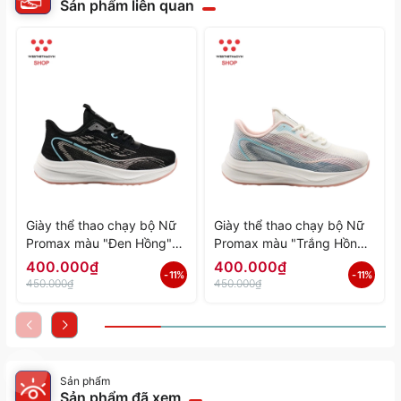
Sản phẩm liên quan
Giày thể thao chạy bộ Nữ
Giày thể thao chạy bộ Nữ
Promax màu "Đen Hồng"
Promax màu "Trắng Hồng"
PR-2206-06 - Hàng Chính
PR-2206-05 - Hàng Chính
400.000₫
400.000₫
- 11%
- 11%
Hãng
Hãng
450.000₫
450.000₫
Sản phẩm
Sản phẩm đã xem