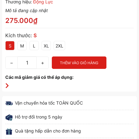
Thương hiệu:
Động Lực
Mô tả đang cập nhật
275.000₫
Kích thước:
S
S
M
L
XL
2XL
−
+
THÊM VÀO GIỎ HÀNG
Các mã giảm giá có thể áp dụng:
Vận chuyển hỏa tốc TOÀN QUỐC
Hỗ trợ đổi trong 5 ngày
Quà tặng hấp dẫn cho đơn hàng