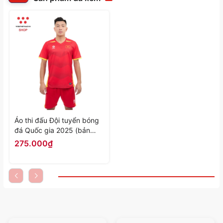
Áo thi đấu Đội tuyển bóng
đá Quốc gia 2025 (bản
FAN) màu "Đỏ" MJ-A4054-
275.000₫
03 - Hàng Chính Hãng