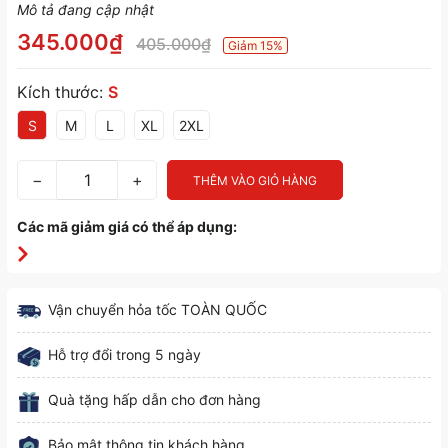
Mô tả đang cập nhật
345.000₫
405.000₫
Giảm 15%
Kích thước:
S
S
M
L
XL
2XL
−
+
THÊM VÀO GIỎ HÀNG
Các mã giảm giá có thể áp dụng:
Vận chuyển hỏa tốc TOÀN QUỐC
Hỗ trợ đổi trong 5 ngày
Quà tặng hấp dẫn cho đơn hàng
Bảo mật thông tin khách hàng