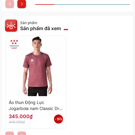
Sản phẩm
Sản phẩm đã xem
Áo thun Động Lực
Jogarbola nam Classic Dri-
fit "Tím" MJ-0422.01-03 -
345.000₫
- 15%
Hàng Chính Hãng
405.000₫