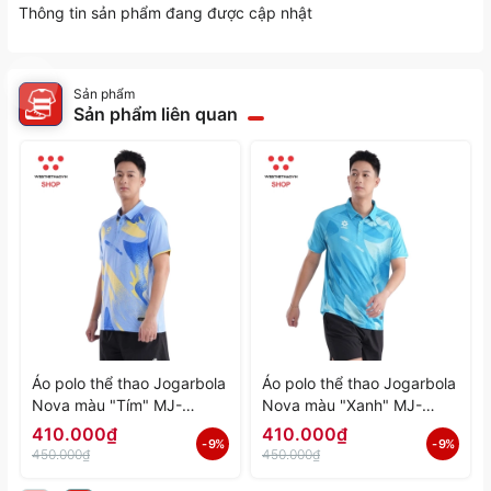
Thông tin sản phẩm đang được cập nhật
Sản phẩm
Sản phẩm liên quan
Áo polo thể thao Jogarbola
Áo polo thể thao Jogarbola
Nova màu "Tím" MJ-
Nova màu "Xanh" MJ-
A4197-04 - Hàng Chính
A4197-03 - Hàng Chính
410.000₫
410.000₫
- 9%
- 9%
Hãng
Hãng
450.000₫
450.000₫