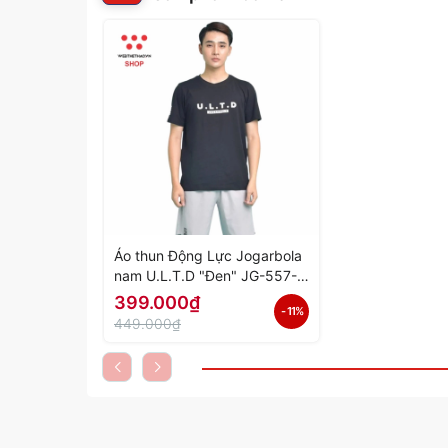
Áo thun Động Lực Jogarbola
nam U.L.T.D "Đen" JG-557-
04 - Hàng Chính Hãng
399.000₫
- 11%
449.000₫