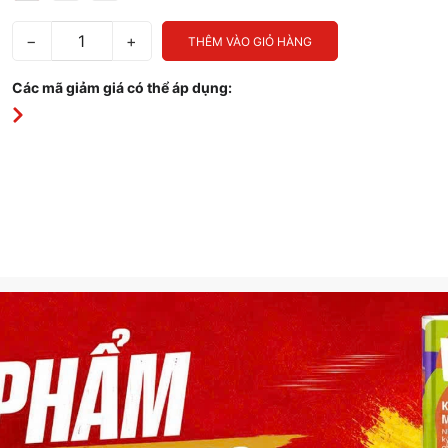
−
+
THÊM VÀO GIỎ HÀNG
Các mã giảm giá có thể áp dụng: