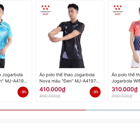
o Jogarbola
Áo polo thể thao Jogarbola
Áo polo thể t
h" MJ-A4197-
Nova màu "Đen" MJ-A4197-
Jogarbola WI
h Hãng
02 - Hàng Chính Hãng
A4152-02 - H
410.000₫
310.000₫
- 9%
- 9%
450.000₫
350.000₫