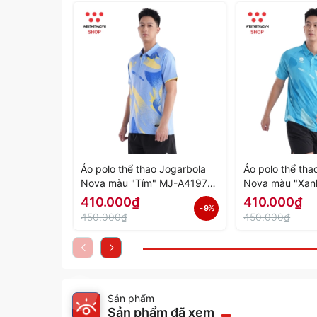
Áo polo thể thao Jogarbola
Áo polo thể tha
Nova màu "Tím" MJ-A4197-
Nova màu "Xan
04 - Hàng Chính Hãng
03 - Hàng Chín
410.000₫
410.000₫
- 9%
450.000₫
450.000₫
Sản phẩm
Sản phẩm đã xem