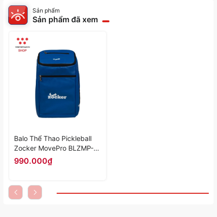
Sản phẩm
Sản phẩm đã xem
Balo Thể Thao Pickleball
Zocker MovePro BLZMP-
03 "Xanh" - Hàng Chính
990.000₫
Hãng