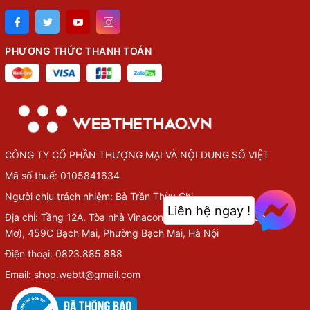
PHƯƠNG THỨC THANH TOÁN
CÔNG TY CỔ PHẦN THƯỢNG MẠI VÀ NỘI DUNG SỐ VIỆT
Mã số thuế: 0105841634
Người chịu trách nhiệm: Bà Trần Thùy Chi.
Liên hệ ngay !
Địa chỉ: Tầng 12A, Tòa nhà Vinaconex Diamond (TTTM Chợ
Mơ), 459C Bạch Mai, Phường Bạch Mai, Hà Nội
Điện thoại: 0823.885.888
Email: shop.webtt@gmail.com