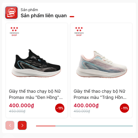
Sản phẩm
Sản phẩm liên quan
Giày thể thao chạy bộ Nữ
Giày thể thao chạy bộ Nữ
Promax màu "Đen Hồng"
Promax màu "Trắng Hồng"
PR-2206-06 - Hàng Chính
PR-2206-05 - Hàng Chính
400.000₫
400.000₫
- 11%
- 11%
Hãng
Hãng
450.000₫
450.000₫