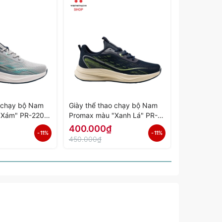
o chạy bộ Nam
Giày thể thao chạy bộ Nam
Giày thể th
"Xám" PR-2206-
Promax màu "Xanh Lá" PR-
Promax màu
ính Hãng
2206-02 - Hàng Chính Hãng
01 - Hàng 
400.000₫
400.000
- 11%
- 11%
450.000₫
450.000₫