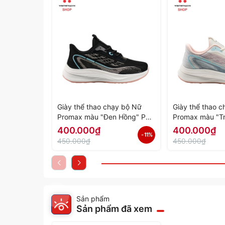
Giày thể thao chạy bộ Nữ
Giày thể thao 
Promax màu "Đen Hồng" PR-
Promax màu "T
2206-06 - Hàng Chính Hãng
PR-2206-05 - 
400.000₫
400.000₫
- 11%
Hãng
450.000₫
450.000₫
Sản phẩm
Sản phẩm đã xem