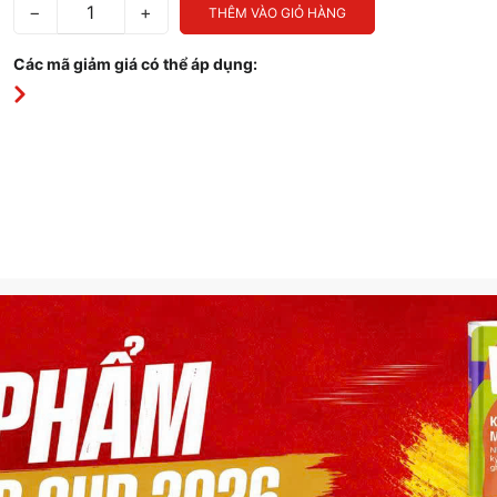
−
+
THÊM VÀO GIỎ HÀNG
Các mã giảm giá có thể áp dụng: