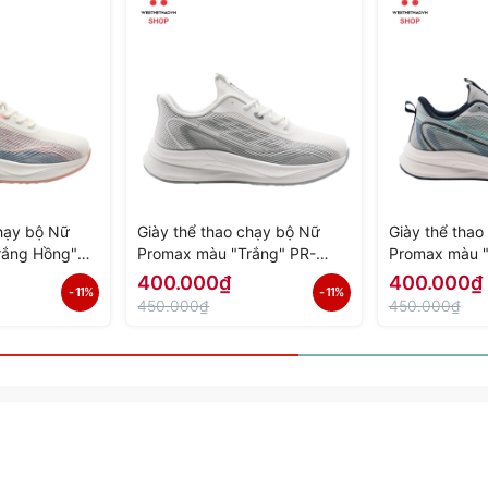
chạy bộ Nữ
Giày thể thao chạy bộ Nữ
Giày thể tha
rắng Hồng"
Promax màu "Trắng" PR-
Promax màu 
Hàng Chính
2206-04 - Hàng Chính Hãng
03 - Hàng Ch
400.000₫
400.000₫
- 11%
- 11%
450.000₫
450.000₫