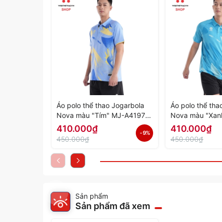
Áo polo thể thao Jogarbola
Áo polo thể tha
Nova màu "Tím" MJ-A4197-
Nova màu "Xan
04 - Hàng Chính Hãng
03 - Hàng Chín
410.000₫
410.000₫
- 9%
450.000₫
450.000₫
Sản phẩm
Sản phẩm đã xem