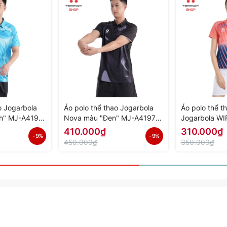
o Jogarbola
Áo polo thể thao Jogarbola
Áo polo thể t
h" MJ-A4197-
Nova màu "Đen" MJ-A4197-
Jogarbola WI
h Hãng
02 - Hàng Chính Hãng
A4152-02 - H
410.000₫
310.000₫
- 9%
- 9%
450.000₫
350.000₫