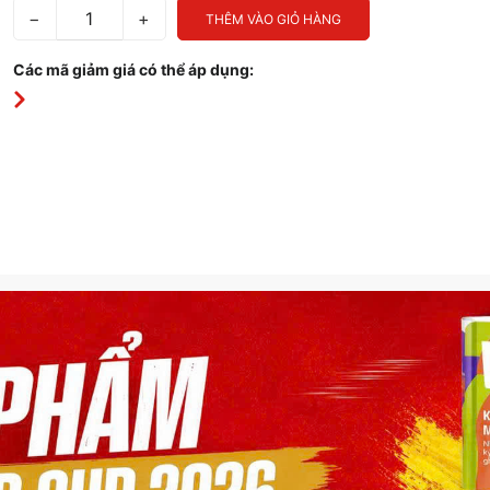
−
+
THÊM VÀO GIỎ HÀNG
Các mã giảm giá có thể áp dụng: