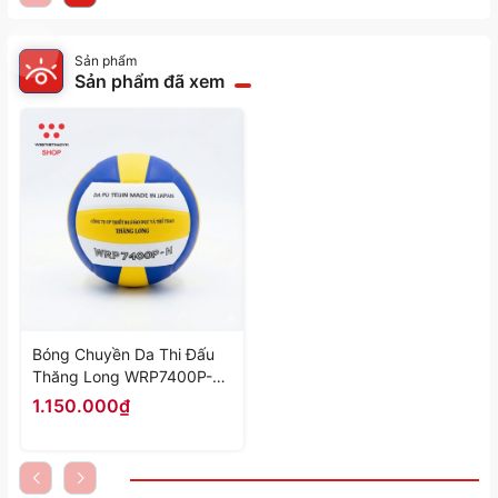
Sản phẩm
Sản phẩm đã xem
Bóng Chuyền Da Thi Đấu
Thăng Long WRP7400P-H
- Hàng Chính Hãng
1.150.000₫