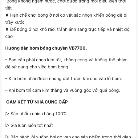
Bóng không ngấm nước, chơi được trong mọi điều kiện thời
tiết
✘ Hạn chế chơi bóng ở nơi có vật sắc nhọn khiến bóng dễ bị
trầy xước
✘ Để bóng ở nơi khô ráo, tránh ánh sáng trực tiếp và nhiệt độ
cao
Hướng dẫn bơm bóng chuyền VB7700.
– Bạn cần phải chọn kim tốt, không cong và không thô nhám
để sử dụng cho việc bơm bóng.
– Kim bơm phải được nhúng ướt trước khi cho vào lỗ bơm.
– Khi bơm thì cắm kim thẳng và vuông góc với quả bóng.️
️️ CAM KẾT TỪ NHÀ CUNG CẤP
▷ Sản phẩm chính hãng 100%
▷ Giá luôn luôn tốt nhất
▷ Bảo hành lỗi xuống hơi do van cho sản phẩm trong thời gian