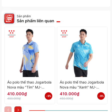
Sản phẩm
Sản phẩm liên quan
Áo polo thể thao Jogarbola
Áo polo thể thao Jogarbola
Nova màu "Tím" MJ-
Nova màu "Xanh" MJ-
A4197-04 - Hàng Chính
A4197-03 - Hàng Chính
410.000₫
410.000₫
- 9%
- 9%
Hãng
Hãng
450.000₫
450.000₫