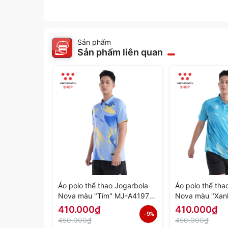
Sản phẩm
Sản phẩm liên quan
Áo polo thể thao Jogarbola
Áo polo thể tha
Nova màu "Tím" MJ-A4197-
Nova màu "Xan
04 - Hàng Chính Hãng
03 - Hàng Chín
410.000₫
410.000₫
- 9%
450.000₫
450.000₫