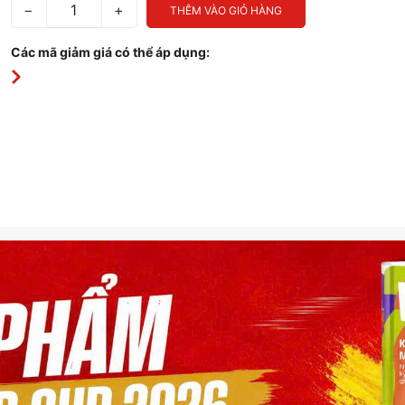
−
+
THÊM VÀO GIỎ HÀNG
Các mã giảm giá có thể áp dụng: