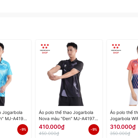
o Jogarbola
Áo polo thể thao Jogarbola
Áo polo thể t
h" MJ-A4197-
Nova màu "Đen" MJ-A4197-
Jogarbola WI
h Hãng
02 - Hàng Chính Hãng
A4152-02 - H
410.000₫
310.000₫
- 9%
- 9%
450.000₫
350.000₫