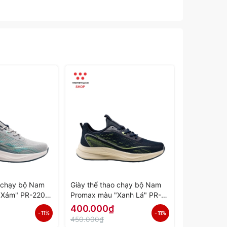
o chạy bộ Nam
Giày thể thao chạy bộ Nam
Giày thể th
"Xám" PR-2206-
Promax màu "Xanh Lá" PR-
Promax màu
ính Hãng
2206-02 - Hàng Chính Hãng
01 - Hàng 
400.000₫
400.000
- 11%
- 11%
450.000₫
450.000₫