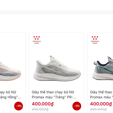
chạy bộ Nữ
Giày thể thao chạy bộ Nữ
Giày thể tha
rắng Hồng"
Promax màu "Trắng" PR-
Promax màu 
Hàng Chính
2206-04 - Hàng Chính Hãng
03 - Hàng Ch
400.000₫
400.000₫
- 11%
- 11%
450.000₫
450.000₫