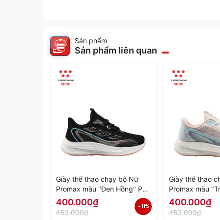
Sản phẩm
Sản phẩm liên quan
Giày thể thao chạy bộ Nữ
Giày thể thao 
Promax màu "Đen Hồng" PR-
Promax màu "T
2206-06 - Hàng Chính Hãng
PR-2206-05 - 
400.000₫
400.000₫
- 11%
Hãng
450.000₫
450.000₫