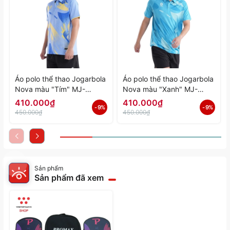
Áo polo thể thao Jogarbola
Áo polo thể thao Jogarbola
Nova màu "Tím" MJ-
Nova màu "Xanh" MJ-
A4197-04 - Hàng Chính
A4197-03 - Hàng Chính
410.000₫
410.000₫
- 9%
- 9%
Hãng
Hãng
450.000₫
450.000₫
Sản phẩm
Sản phẩm đã xem