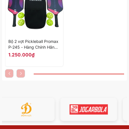
Bộ 2 vợt Pickleball Promax
P-245 - Hàng Chính Hãng
(tặng 4 bóng + túi đựng)
1.250.000₫