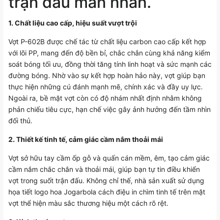
trận đấu mãn nhãn.
1. Chất liệu cao cấp, hiệu suất vượt trội
Vợt P-602B được chế tác từ chất liệu carbon cao cấp kết hợp
với lõi PP, mang đến độ bền bỉ, chắc chắn cùng khả năng kiểm
soát bóng tối ưu, đồng thời tăng tính linh hoạt và sức mạnh các
đường bóng. Nhờ vào sự kết hợp hoàn hảo này, vợt giúp bạn
thực hiện những cú đánh mạnh mẽ, chính xác và đầy uy lực.
Ngoài ra, bề mặt vợt còn có độ nhám nhất định nhằm không
phản chiếu tiêu cực, hạn chế việc gây ảnh hưởng đến tầm nhìn
đối thủ.
2. Thiết kế tinh tế, cảm giác cầm nắm thoải mái
Vợt sở hữu tay cầm ốp gỗ và quấn cán mềm, êm, tạo cảm giác
cầm nắm chắc chắn và thoải mái, giúp bạn tự tin điều khiển
vợt trong suốt trận đấu. Không chỉ thế, nhà sản xuất sử dụng
họa tiết logo hoa Jogarbola cách điệu in chìm tinh tế trên mặt
vợt thể hiện màu sắc thương hiệu một cách rõ rệt.