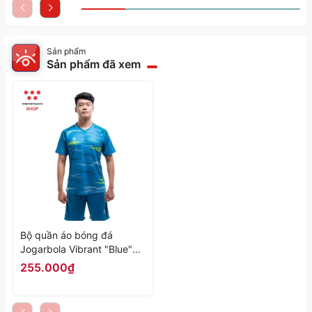
Sản phẩm
Sản phẩm đã xem
Bộ quần áo bóng đá
Jogarbola Vibrant "Blue"
MJ-TP0924.B02-03 -
255.000₫
Hàng Chính Hãng