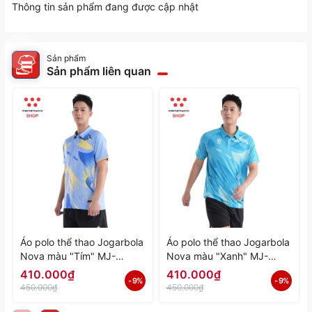
Thông tin sản phẩm đang được cập nhật
Sản phẩm
Sản phẩm liên quan
Áo polo thể thao Jogarbola
Áo polo thể thao Jogarbola
Nova màu "Tím" MJ-
Nova màu "Xanh" MJ-
A4197-04 - Hàng Chính
A4197-03 - Hàng Chính
410.000₫
410.000₫
- 9%
- 9%
Hãng
Hãng
450.000₫
450.000₫