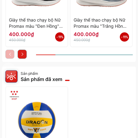
Giày thể thao chạy bộ Nữ
Giày thể thao chạy bộ Nữ
Promax màu "Đen Hồng"
Promax màu "Trắng Hồng"
PR-2206-06 - Hàng Chính
PR-2206-05 - Hàng Chính
400.000₫
400.000₫
- 11%
- 11%
Hãng
Hãng
450.000₫
450.000₫
Sản phẩm
Sản phẩm đã xem