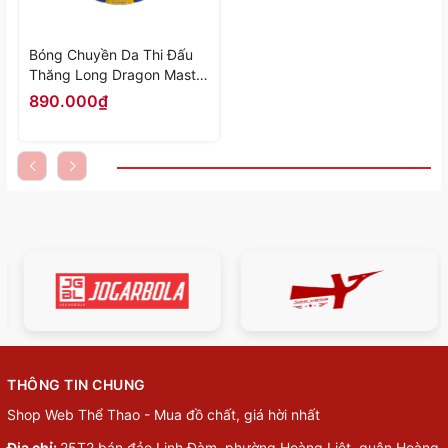
Bóng Chuyền Da Thi Đấu
Thăng Long Dragon Master
DG7400 - Hàng Chính
890.000₫
Hãng
THÔNG TIN CHUNG
Shop Web Thể Thao - Mua đồ chất, giá hời nhất
Địa chỉ:
25T2 bán đảo Linh Đàm, phường Hoàng Liệt, quận Hoàng