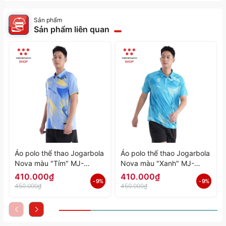
Sản phẩm
Sản phẩm liên quan
Áo polo thể thao Jogarbola
Áo polo thể thao Jogarbola
Nova màu "Tím" MJ-
Nova màu "Xanh" MJ-
A4197-04 - Hàng Chính
A4197-03 - Hàng Chính
410.000₫
410.000₫
- 9%
- 9%
Hãng
Hãng
450.000₫
450.000₫