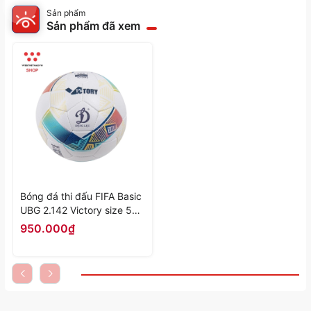
Sản phẩm
Sản phẩm đã xem
Bóng đá thi đấu FIFA Basic
UBG 2.142 Victory size 5
màu "Vàng" DL-UBG-2.142-
950.000₫
02 - Hàng Chính Hãng