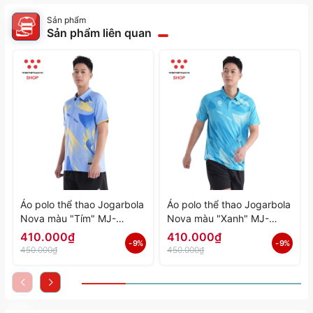
Sản phẩm
Sản phẩm liên quan
Áo polo thể thao Jogarbola
Áo polo thể thao Jogarbola
Nova màu "Tím" MJ-
Nova màu "Xanh" MJ-
A4197-04 - Hàng Chính
A4197-03 - Hàng Chính
410.000₫
410.000₫
- 9%
- 9%
Hãng
Hãng
450.000₫
450.000₫