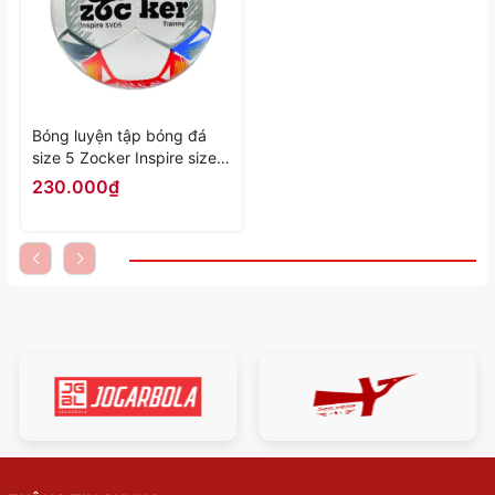
Bóng luyện tập bóng đá
size 5 Zocker Inspire size 5
da SVD - Hàng Chính Hãng
230.000₫