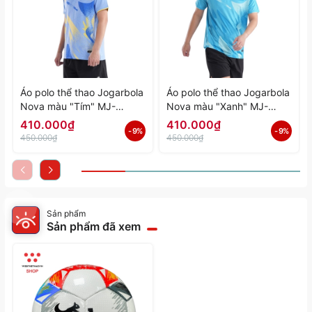
Áo polo thể thao Jogarbola
Áo polo thể thao Jogarbola
Nova màu "Tím" MJ-
Nova màu "Xanh" MJ-
A4197-04 - Hàng Chính
A4197-03 - Hàng Chính
410.000₫
410.000₫
- 9%
- 9%
Hãng
Hãng
450.000₫
450.000₫
Sản phẩm
Sản phẩm đã xem