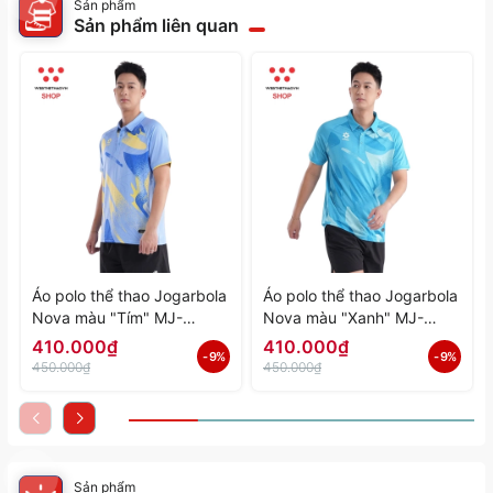
Sản phẩm
Sản phẩm liên quan
Áo polo thể thao Jogarbola
Áo polo thể thao Jogarbola
Nova màu "Tím" MJ-
Nova màu "Xanh" MJ-
A4197-04 - Hàng Chính
A4197-03 - Hàng Chính
410.000₫
410.000₫
- 9%
- 9%
Hãng
Hãng
450.000₫
450.000₫
Sản phẩm