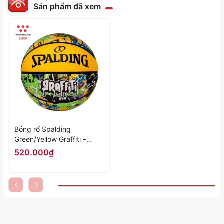
Sản phẩm đã xem
Bóng rổ Spalding
Green/Yellow Graffiti –
Indoor/Outdoor Size 7 84-
520.000₫
374z - Hàng Chính Hãng