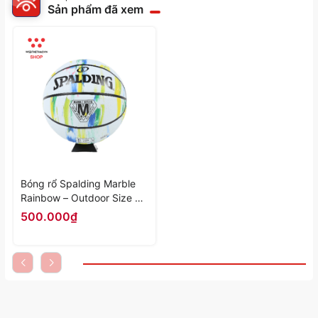
Sản phẩm đã xem
Bóng rổ Spalding Marble
Rainbow – Outdoor Size 7
84-397z - Hàng Chính
500.000₫
Hãng