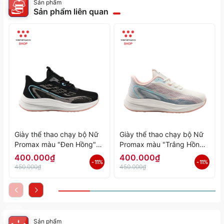
Sản phẩm
Sản phẩm liên quan
Giày thể thao chạy bộ Nữ
Giày thể thao chạy bộ Nữ
Promax màu "Đen Hồng"
Promax màu "Trắng Hồng"
PR-2206-06 - Hàng Chính
PR-2206-05 - Hàng Chính
400.000₫
400.000₫
- 11%
- 11%
Hãng
Hãng
450.000₫
450.000₫
Sản phẩm