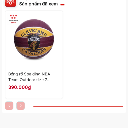
Sản phẩm đã xem
Bóng rổ Spalding NBA
Team Outdoor size 7
"Cleveland Cavaliers" 83-
390.000₫
504z- Hàng Chính Hãng