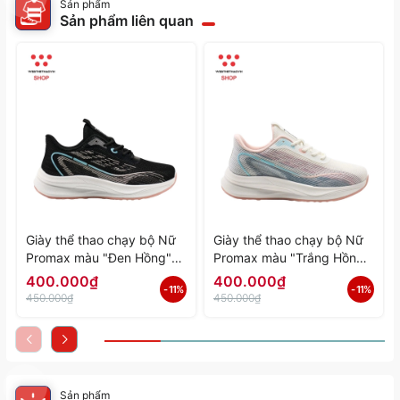
Sản phẩm
Sản phẩm liên quan
Giày thể thao chạy bộ Nữ
Giày thể thao chạy bộ Nữ
Promax màu "Đen Hồng"
Promax màu "Trắng Hồng"
PR-2206-06 - Hàng Chính
PR-2206-05 - Hàng Chính
400.000₫
400.000₫
- 11%
- 11%
Hãng
Hãng
450.000₫
450.000₫
Sản phẩm