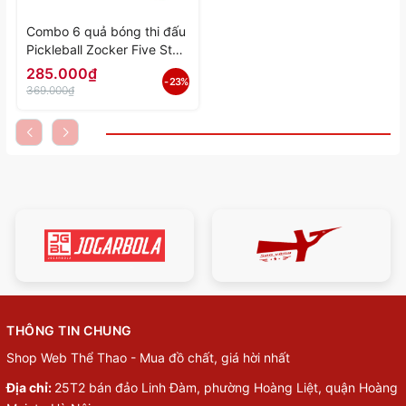
Combo 6 quả bóng thi đấu
Pickleball Zocker Five Star
ZB-06 - Hàng Chính Hãng
285.000₫
- 23%
369.000₫
THÔNG TIN CHUNG
Shop Web Thể Thao - Mua đồ chất, giá hời nhất
Địa chỉ:
25T2 bán đảo Linh Đàm, phường Hoàng Liệt, quận Hoàng