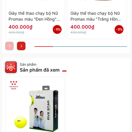
Giày thể thao chạy bộ Nữ
Giày thể thao chạy bộ Nữ
Promax màu "Đen Hồng"
Promax màu "Trắng Hồng"
PR-2206-06 - Hàng Chính
PR-2206-05 - Hàng Chính
400.000₫
400.000₫
- 11%
- 11%
Hãng
Hãng
450.000₫
450.000₫
Sản phẩm
Sản phẩm đã xem