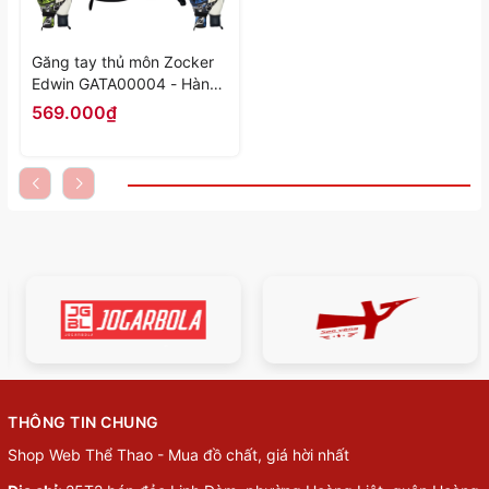
Găng tay thủ môn Zocker
Edwin GATA00004 - Hàng
Chính Hãng
569.000₫
THÔNG TIN CHUNG
Shop Web Thể Thao - Mua đồ chất, giá hời nhất