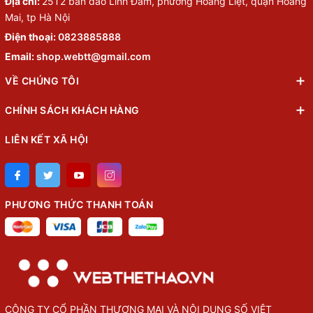
Địa chỉ:
25T2 bán đảo Linh Đàm, phường Hoàng Liệt, quận Hoàng
Mai, tp Hà Nội
Điện thoại:
0823885888
Email:
shop.webtt@gmail.com
VỀ CHÚNG TÔI
CHÍNH SÁCH KHÁCH HÀNG
LIÊN KẾT XÃ HỘI
PHƯƠNG THỨC THANH TOÁN
CÔNG TY CỔ PHẦN THƯỢNG MẠI VÀ NỘI DUNG SỐ VIỆT