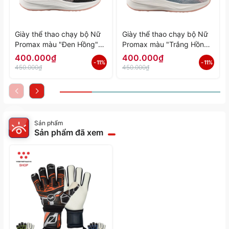
Giày thể thao chạy bộ Nữ
Giày thể thao chạy bộ Nữ
Promax màu "Đen Hồng"
Promax màu "Trắng Hồng"
PR-2206-06 - Hàng Chính
PR-2206-05 - Hàng Chính
400.000₫
400.000₫
- 11%
- 11%
Hãng
Hãng
450.000₫
450.000₫
Sản phẩm
Sản phẩm đã xem