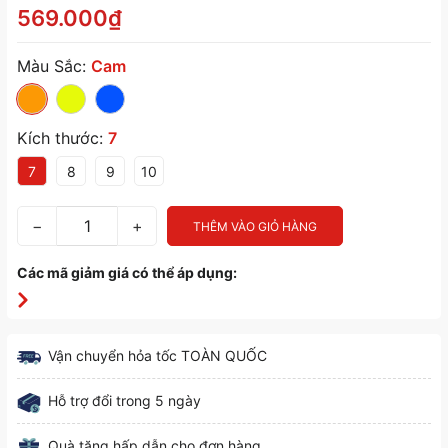
569.000₫
Màu Sắc:
Cam
Kích thước:
7
7
8
9
10
−
+
THÊM VÀO GIỎ HÀNG
Các mã giảm giá có thể áp dụng:
Vận chuyển hỏa tốc TOÀN QUỐC
Hỗ trợ đổi trong 5 ngày
Quà tặng hấp dẫn cho đơn hàng