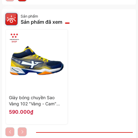
Sản phẩm
Sản phẩm đã xem
Giày bóng chuyền Sao
Vàng 102 "Vàng - Cam"
SV102-02 - Hàng Chính
590.000₫
Hãng