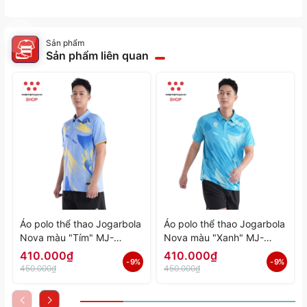
Sản phẩm
Sản phẩm liên quan
Áo polo thể thao Jogarbola
Áo polo thể thao Jogarbola
Nova màu "Tím" MJ-
Nova màu "Xanh" MJ-
A4197-04 - Hàng Chính
A4197-03 - Hàng Chính
410.000₫
410.000₫
- 9%
- 9%
Hãng
Hãng
450.000₫
450.000₫