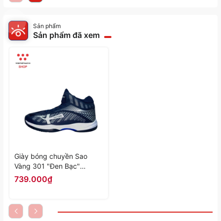
Sản phẩm
Sản phẩm đã xem
Giày bóng chuyền Sao
Vàng 301 "Đen Bạc"
SV301-20 - Hàng Chính
739.000₫
Hãng