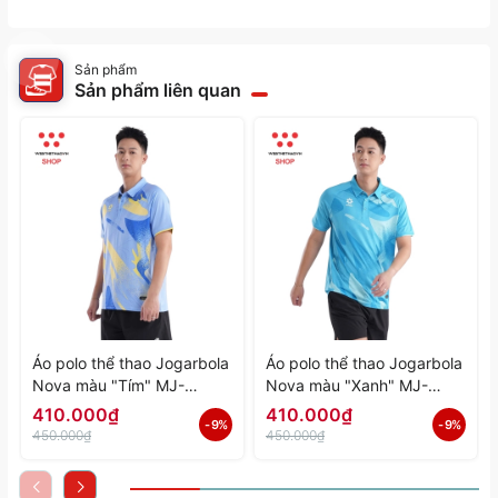
Sản phẩm
Sản phẩm liên quan
Áo polo thể thao Jogarbola
Áo polo thể thao Jogarbola
Nova màu "Tím" MJ-
Nova màu "Xanh" MJ-
A4197-04 - Hàng Chính
A4197-03 - Hàng Chính
410.000₫
410.000₫
- 9%
- 9%
Hãng
Hãng
450.000₫
450.000₫