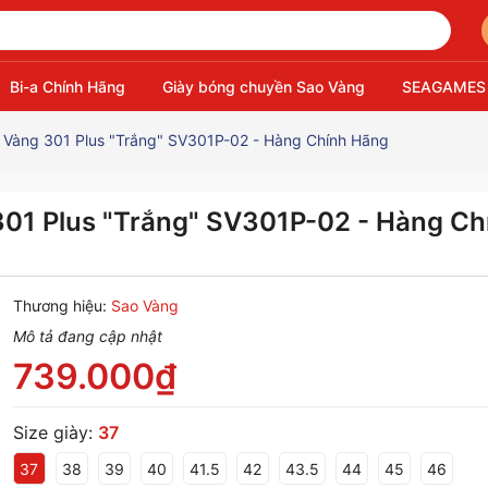
Bi-a Chính Hãng
Giày bóng chuyền Sao Vàng
SEAGAMES
 Vàng 301 Plus "Trắng" SV301P-02 - Hàng Chính Hãng
01 Plus "Trắng" SV301P-02 - Hàng Ch
Thương hiệu:
Sao Vàng
Mô tả đang cập nhật
739.000₫
Size giày:
37
37
38
39
40
41.5
42
43.5
44
45
46