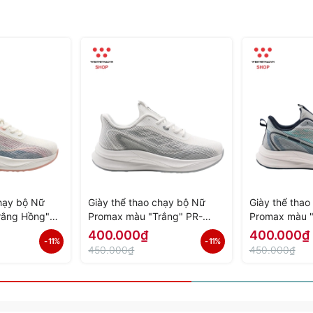
chạy bộ Nữ
Giày thể thao chạy bộ Nữ
Giày thể tha
rắng Hồng"
Promax màu "Trắng" PR-
Promax màu 
Hàng Chính
2206-04 - Hàng Chính Hãng
03 - Hàng Ch
400.000₫
400.000₫
- 11%
- 11%
450.000₫
450.000₫