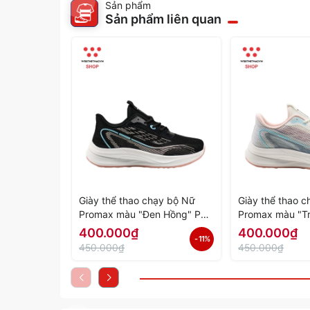
Sản phẩm
Sản phẩm liên quan
Giày thể thao chạy bộ Nữ
Giày thể thao 
Promax màu "Đen Hồng" PR-
Promax màu "T
2206-06 - Hàng Chính Hãng
PR-2206-05 - 
400.000₫
400.000₫
- 11%
Hãng
450.000₫
450.000₫