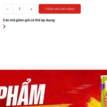
−
+
THÊM VÀO GIỎ HÀNG
Các mã giảm giá có thể áp dụng: