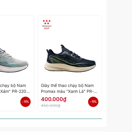
o chạy bộ Nam
Giày thể thao chạy bộ Nam
Giày thể th
"Xám" PR-2206-
Promax màu "Xanh Lá" PR-
Promax màu
ính Hãng
2206-02 - Hàng Chính Hãng
01 - Hàng 
400.000₫
400.000
- 11%
- 11%
450.000₫
450.000₫