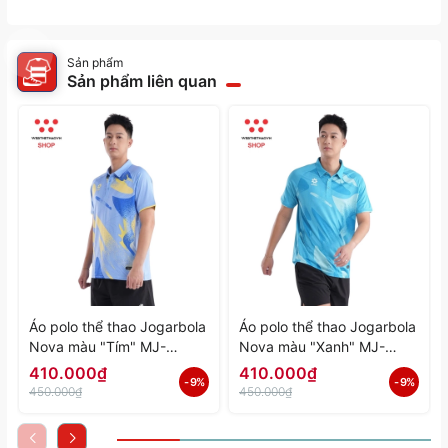
Sản phẩm
Sản phẩm liên quan
Áo polo thể thao Jogarbola
Áo polo thể thao Jogarbola
Nova màu "Tím" MJ-
Nova màu "Xanh" MJ-
A4197-04 - Hàng Chính
A4197-03 - Hàng Chính
410.000₫
410.000₫
- 9%
- 9%
Hãng
Hãng
450.000₫
450.000₫