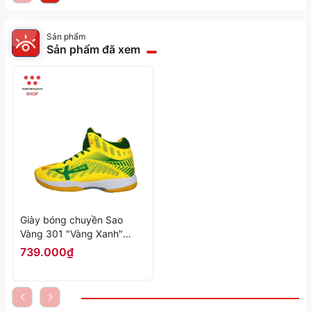
Sản phẩm
Sản phẩm đã xem
Giày bóng chuyền Sao
Vàng 301 "Vàng Xanh"
SV301-21 - Hàng Chính
739.000₫
Hãng