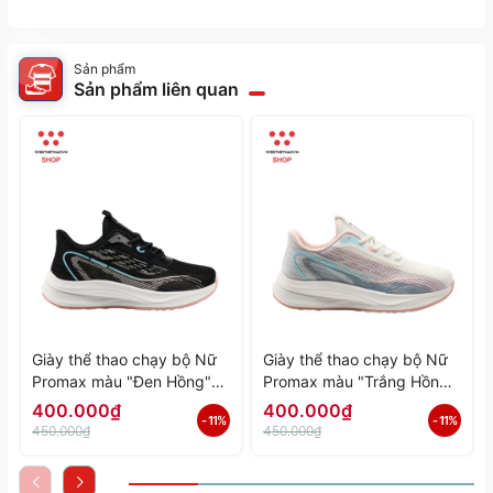
Sản phẩm
Sản phẩm liên quan
Giày thể thao chạy bộ Nữ
Giày thể thao chạy bộ Nữ
Promax màu "Đen Hồng"
Promax màu "Trắng Hồng"
PR-2206-06 - Hàng Chính
PR-2206-05 - Hàng Chính
400.000₫
400.000₫
- 11%
- 11%
Hãng
Hãng
450.000₫
450.000₫