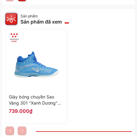
Sản phẩm
Sản phẩm đã xem
Giày bóng chuyền Sao
Vàng 301 "Xanh Dương"
SV301-18 - Hàng Chính
739.000₫
Hãng