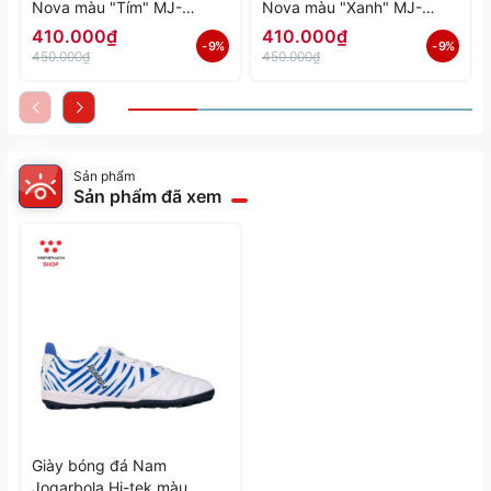
Nova màu "Tím" MJ-
Nova màu "Xanh" MJ-
A4197-04 - Hàng Chính
A4197-03 - Hàng Chính
410.000₫
410.000₫
- 9%
- 9%
Hãng
Hãng
450.000₫
450.000₫
Sản phẩm
Sản phẩm đã xem
Giày bóng đá Nam
Jogarbola Hi-tek màu